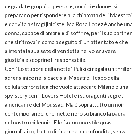
degradate gruppi di persone, uomini e donne, si
preparano per rispondere alla chiamata del “Maestro”
e dar vita a stragi jiaidiste. Ma Rosa Lopez è anche una
donna, capace di amare e di soffrire, per il suo partner,
che si ritrova in coma a seguito di un attentato e che
alimenta la sua sete di vendetta nel voler avere
giustizia e scoprine il responsabile.
Con “Lo stupore della notte” Pulixi ci regala un thriller
adrenalinico nella caccia al Maestro, il capo della
cellula terroristica che vuole attaccare Milano e una
spy-story con il Lovers Hotel e i suoi agenti segreti
americani e del Moussad. Ma è soprattutto un noir
contemporaneo, che mette nero su bianco la paura
del nostro millennio. E lo fa con uno stile quasi
giornalistico, frutto di ricerche approfondite, senza