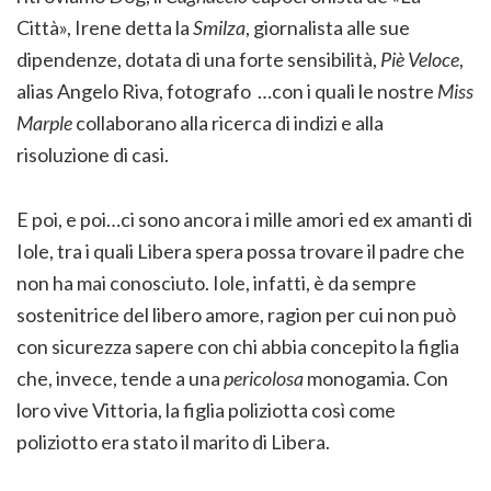
Città», Irene detta la
Smilza
, giornalista alle sue
dipendenze, dotata di una forte sensibilità,
Piè Veloce
,
alias Angelo Riva, fotografo …con i quali le nostre
Miss
Marple
collaborano alla ricerca di indizi e alla
risoluzione di casi.
E poi, e poi…ci sono ancora i mille amori ed ex amanti di
Iole, tra i quali Libera spera possa trovare il padre che
non ha mai conosciuto. Iole, infatti, è da sempre
sostenitrice del libero amore, ragion per cui non può
con sicurezza sapere con chi abbia concepito la figlia
che, invece, tende a una
pericolosa
monogamia. Con
loro vive Vittoria, la figlia poliziotta così come
poliziotto era stato il marito di Libera.