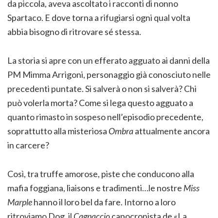
da piccola, aveva ascoltato i racconti di nonno
Spartaco. E dove torna a rifugiarsi ogni qual volta
abbia bisogno di ritrovare sé stessa.
La storia si apre con un efferato agguato ai danni della
PM Mimma Arrigoni, personaggio già conosciuto nelle
precedenti puntate. Si salverà o non si salverà? Chi
può volerla morta? Come si lega questo agguato a
quanto rimasto in sospeso nell’episodio precedente,
soprattutto alla misteriosa
Ombra
attualmente ancora
in carcere?
Così, tra truffe amorose, piste che conducono alla
mafia foggiana, liaisons e tradimenti…le nostre
Miss
Marple
hanno il loro bel da fare. Intorno a loro
ritroviamo Dog, il
Cagnaccio
capocronista de «La