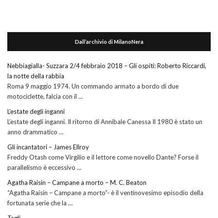
Dall’archivio di MilanoNera
Nebbiagialla- Suzzara 2/4 febbraio 2018 – Gli ospiti: Roberto Riccardi,
la notte della rabbia
Roma 9 maggio 1974. Un commando armato a bordo di due
motociclette, falcia con il …
L’estate degli inganni
L’estate degli inganni. Il ritorno di Annibale Canessa Il 1980 è stato un
anno drammatico …
Gli incantatori – James Ellroy
Freddy Otash come Virgilio e il lettore come novello Dante? Forse il
parallelismo è eccessivo …
Agatha Raisin – Campane a morto – M. C. Beaton
“Agatha Raisin – Campane a morto”- è il ventinovesimo episodio della
fortunata serie che la …
Tagli