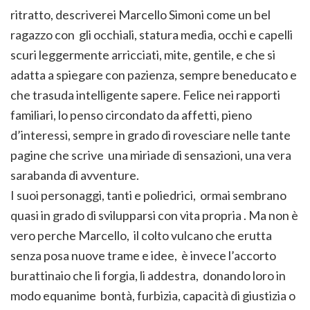
ritratto, descriverei Marcello Simoni come un bel
ragazzo con gli occhiali, statura media, occhi e capelli
scuri leggermente arricciati, mite, gentile, e che si
adatta a spiegare con pazienza, sempre beneducato e
che trasuda intelligente sapere. Felice nei rapporti
familiari, lo penso circondato da affetti, pieno
d’interessi, sempre in grado di rovesciare nelle tante
pagine che scrive una miriade di sensazioni, una vera
sarabanda di avventure.
I suoi personaggi, tanti e poliedrici, ormai sembrano
quasi in grado di svilupparsi con vita propria . Ma non è
vero perche Marcello, il colto vulcano che erutta
senza posa nuove trame e idee, è invece l’accorto
burattinaio che li forgia, li addestra, donando loro in
modo equanime bontà, furbizia, capacità di giustizia o