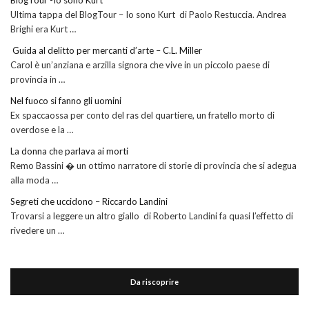
BlogTour -Io sono Kurt
Ultima tappa del BlogTour – Io sono Kurt di Paolo Restuccia. Andrea
Brighi era Kurt …
Guida al delitto per mercanti d’arte – C.L. Miller
Carol è un’anziana e arzilla signora che vive in un piccolo paese di
provincia in …
Nel fuoco si fanno gli uomini
Ex spaccaossa per conto del ras del quartiere, un fratello morto di
overdose e la …
La donna che parlava ai morti
Remo Bassini � un ottimo narratore di storie di provincia che si adegua
alla moda …
Segreti che uccidono – Riccardo Landini
Trovarsi a leggere un altro giallo di Roberto Landini fa quasi l’effetto di
rivedere un …
Da riscoprire