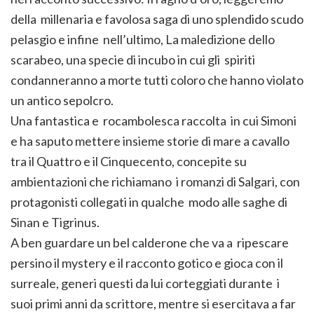
della millenaria e favolosa saga di uno splendido scudo
pelasgio e infine nell’ultimo, La maledizione dello
scarabeo, una specie di incubo in cui gli spiriti
condanneranno a morte tutti coloro che hanno violato
un antico sepolcro.
Una fantastica e rocambolesca raccolta in cui Simoni
e ha saputo mettere insieme storie di mare a cavallo
tra il Quattro e il Cinquecento, concepite su
ambientazioni che richiamano i romanzi di Salgari, con
protagonisti collegati in qualche modo alle saghe di
Sinan e Tigrinus.
A ben guardare un bel calderone che va a ripescare
persino il mystery e il racconto gotico e gioca con il
surreale, generi questi da lui corteggiati durante i
suoi primi anni da scrittore, mentre si esercitava a far