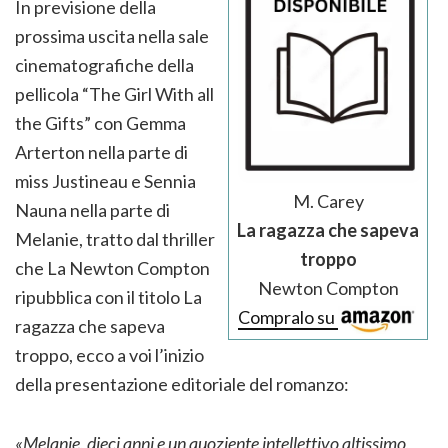
In previsione della
prossima uscita nella sale
cinematografiche della
pellicola “The Girl With all
the Gifts” con Gemma
Arterton nella parte di
miss Justineau e Sennia
M. Carey
Nauna nella parte di
La ragazza che sapeva
Melanie, tratto dal thriller
troppo
che La Newton Compton
Newton Compton
ripubblica con il titolo La
Compralo su
ragazza che sapeva
troppo, ecco a voi l’inizio
della presentazione editoriale del romanzo:
«Melanie, dieci anni e un quoziente intellettivo altissimo,