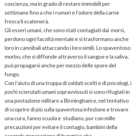
coscienza, ma in grado di restare immobili per
settimane fino a che i rumori e l’odore della carne
fresca li scatenerà.
Gli esseri umani, che sono stati contagiati dai morsi,
perdono ogni facoltà mentale e si trasformano anche
loro in cannibali attaccando i loro simili. Lo spaventoso
morbo, che si diffonde attraverso il sangue e la saliva,
può propagarsi anche per mezzo delle spore del
fungo.
Con l’aiuto di una truppa di soldati scelti e di psicologi, i
pochi scienziati umani sopravvissuti si sono rifugiati in
una postazione militare a Birmingham e, nel tentativo
di scoprire di più sulla spaventosa infezione e trovare
una cura, fanno scuola e studiano, pur con mille
precauzioni per evitare il contagio, bambini della
seconda generazione di hungries che,