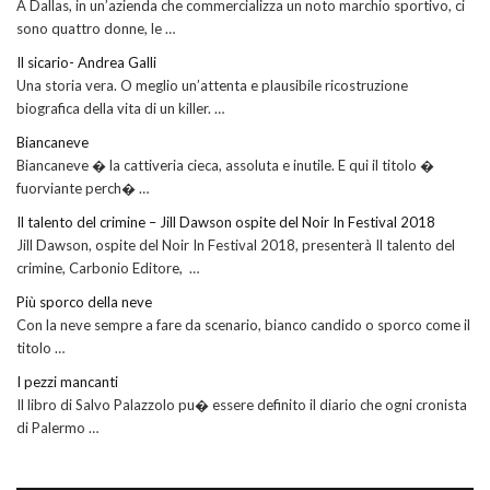
A Dallas, in un’azienda che commercializza un noto marchio sportivo, ci
sono quattro donne, le …
Il sicario- Andrea Galli
Una storia vera. O meglio un’attenta e plausibile ricostruzione
biografica della vita di un killer. …
Biancaneve
Biancaneve � la cattiveria cieca, assoluta e inutile. E qui il titolo �
fuorviante perch� …
Il talento del crimine – Jill Dawson ospite del Noir In Festival 2018
Jill Dawson, ospite del Noir In Festival 2018, presenterà Il talento del
crimine, Carbonio Editore, …
Più sporco della neve
Con la neve sempre a fare da scenario, bianco candido o sporco come il
titolo …
I pezzi mancanti
Il libro di Salvo Palazzolo pu� essere definito il diario che ogni cronista
di Palermo …