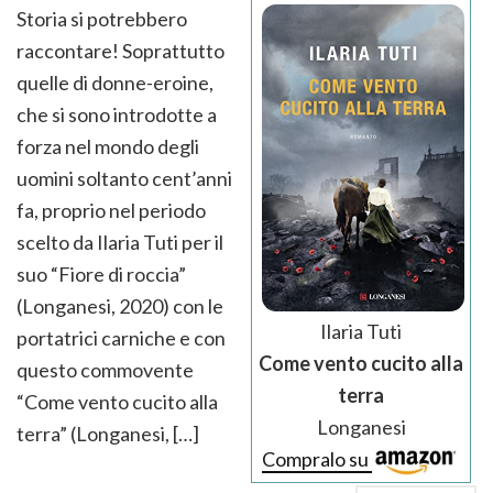
Storia si potrebbero
raccontare! Soprattutto
quelle di donne-eroine,
che si sono introdotte a
forza nel mondo degli
uomini soltanto cent’anni
fa, proprio nel periodo
scelto da Ilaria Tuti per il
suo “Fiore di roccia”
(Longanesi, 2020) con le
Ilaria Tuti
portatrici carniche e con
Come vento cucito alla
questo commovente
terra
“Come vento cucito alla
Longanesi
terra” (Longanesi, […]
Compralo su