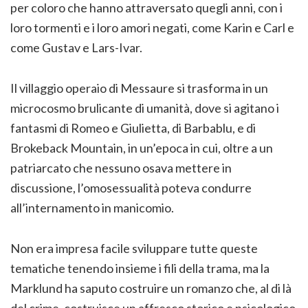
per coloro che hanno attraversato quegli anni, con i
loro tormenti e i loro amori negati, come Karin e Carl e
come Gustav e Lars-Ivar.
Il villaggio operaio di Messaure si trasforma in un
microcosmo brulicante di umanità, dove si agitano i
fantasmi di Romeo e Giulietta, di Barbablu, e di
Brokeback Mountain, in un’epoca in cui, oltre a un
patriarcato che nessuno osava mettere in
discussione, l’omosessualità poteva condurre
all’internamento in manicomio.
Non era impresa facile sviluppare tutte queste
tematiche tenendo insieme i fili della trama, ma la
Marklund ha saputo costruire un romanzo che, al di là
del crime, costruisce un affresco storico e psicologico