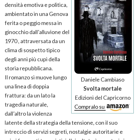
densità emotiva e politica,
ambientato in una Genova
ferita o peggio messa in
ginocchio dall’alluvione del
1970 , attraversata da un
clima di sospetto tipico
degli anni più cupi della
storia repubblicana.
Il romanzo si muove lungo
Daniele Cambiaso
una linea di doppia
Svolta mortale
frattura: da un lato la
Edizioni del Capricorno
tragedia naturale,
Compralo su
dall’altro la violenza
latente della strategia della tensione, con il suo
intreccio di servizi segreti, nostalgie autoritarie e