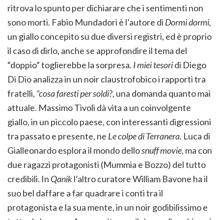
ritrova lo spunto per dichiarare che i sentimenti non
sono morti. Fabio Mundadori è l’autore di
Dormi dormi,
un giallo concepito su due diversi registri, ed è proprio
il caso di dirlo, anche se approfondire il tema del
“doppio” toglierebbe la sorpresa.
I miei tesori
di Diego
Di Dio analizza in un noir claustrofobico i rapporti tra
fratelli,
“cosa faresti per soldi?
, una domanda quanto mai
attuale. Massimo Tivoli dà vita a un coinvolgente
giallo, in un piccolo paese, con interessanti digressioni
tra passato e presente, ne
Le colpe di Terranera.
Luca di
Gialleonardo esplora il mondo dello
snuff movie
, ma con
due ragazzi protagonisti (Mummia e Bozzo) del tutto
credibili. In
Qanik
l’altro curatore William Bavone ha il
suo bel daffare a far quadrare i conti tra il
protagonista e la sua mente, in un noir godibilissimo e