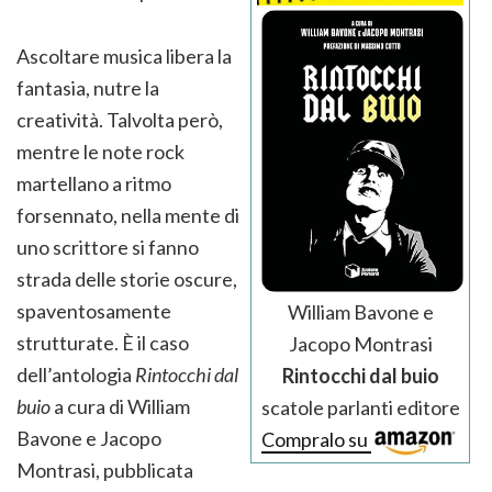
Ascoltare musica libera la
fantasia, nutre la
creatività. Talvolta però,
mentre le note rock
martellano a ritmo
forsennato, nella mente di
uno scrittore si fanno
strada delle storie oscure,
spaventosamente
William Bavone e
strutturate. È il caso
Jacopo Montrasi
dell’antologia
Rintocchi dal
Rintocchi dal buio
buio
a cura di William
scatole parlanti editore
Bavone e Jacopo
Compralo su
Montrasi, pubblicata