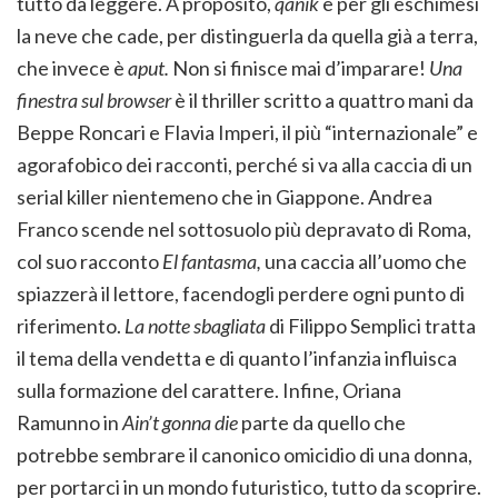
tutto da leggere. A proposito,
qanik
è per gli eschimesi
la neve che cade, per distinguerla da quella già a terra,
che invece è
aput.
Non si finisce mai d’imparare!
Una
finestra sul browser
è il thriller scritto a quattro mani da
Beppe Roncari e Flavia Imperi, il più “internazionale” e
agorafobico dei racconti, perché si va alla caccia di un
serial killer nientemeno che in Giappone. Andrea
Franco scende nel sottosuolo più depravato di Roma,
col suo racconto
El fantasma,
una caccia all’uomo che
spiazzerà il lettore, facendogli perdere ogni punto di
riferimento.
La notte sbagliata
di Filippo Semplici tratta
il tema della vendetta e di quanto l’infanzia influisca
sulla formazione del carattere. Infine, Oriana
Ramunno in
Ain’t gonna die
parte da quello che
potrebbe sembrare il canonico omicidio di una donna,
per portarci in un mondo futuristico, tutto da scoprire.