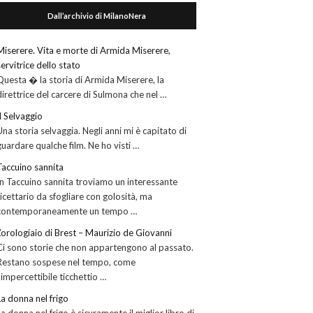
Dall’archivio di MilanoNera
Miserere. Vita e morte di Armida Miserere,
servitrice dello stato
Questa � la storia di Armida Miserere, la
direttrice del carcere di Sulmona che nel …
Il Selvaggio
Una storia selvaggia. Negli anni mi è capitato di
guardare qualche film. Ne ho visti …
Taccuino sannita
In Taccuino sannita troviamo un interessante
ricettario da sfogliare con golosità, ma
contemporaneamente un tempo …
L’orologiaio di Brest – Maurizio de Giovanni
Ci sono storie che non appartengono al passato.
Restano sospese nel tempo, come
l’impercettibile ticchettio …
La donna nel frigo