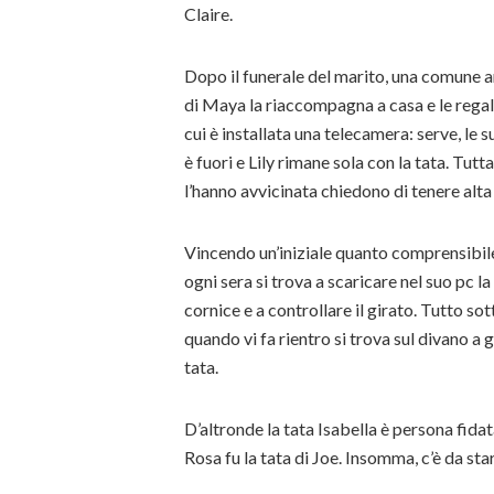
Claire.
Dopo il funerale del marito, una comune am
di Maya la riaccompagna a casa e le regala
cui è installata una telecamera: serve, le 
è fuori e Lily rimane sola con la tata. Tut
l’hanno avvicinata chiedono di tenere alta 
Vincendo un’iniziale quanto comprensibile 
ogni sera si trova a scaricare nel suo pc 
cornice e a controllare il girato. Tutto so
quando vi fa rientro si trova sul divano 
tata.
D’altronde la tata Isabella è persona fid
Rosa fu la tata di Joe. Insomma, c’è da star