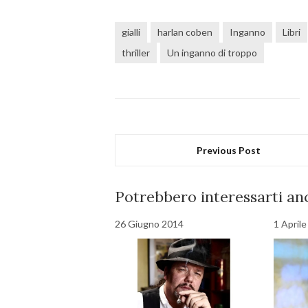
gialli
harlan coben
Inganno
Libri
thriller
Un inganno di troppo
Previous Post
Potrebbero interessarti anc
26 Giugno 2014
1 April