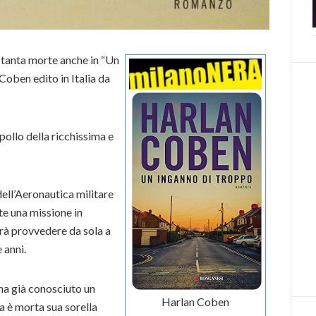
’è tanta morte anche in “Un
Coben edito in Italia da
mpollo della ricchissima e
ell’Aeronautica militare
e una missione in
ovrà provvedere da sola a
e anni.
ha già conosciuto un
Harlan Coben
a è morta sua sorella