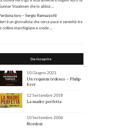
La donna nel frigo è sicuramente il miglior libro di
Gunnar Staalesen che io abbia …
Perdona loro – Sergio Ramazzotti
Neri è un giornalista che cerca pace e serenità tra
le colline marchigiane e crede …
Da riscoprire
10 Giugno 2021
Un requiem tedesco – Philip
Kerr
12 Settembre 2018
La madre perfetta
10 Settembre 2006
Nordest