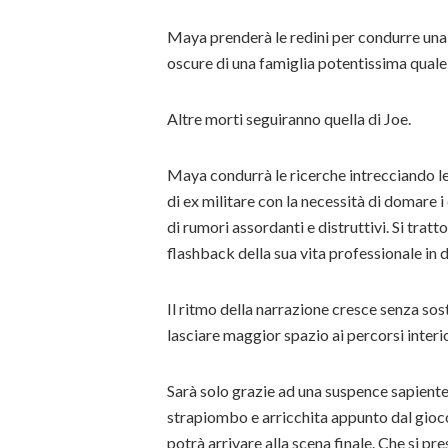
Maya prenderà le redini per condurre una 
oscure di una famiglia potentissima quale 
Altre morti seguiranno quella di Joe.
Maya condurrà le ricerche intrecciando le 
di ex militare con la necessità di domare 
di rumori assordanti e distruttivi. Si trat
flashback della sua vita professionale in 
Il ritmo della narrazione cresce senza sost
lasciare maggior spazio ai percorsi interi
Sarà solo grazie ad una suspence sapient
strapiombo e arricchita appunto dal gioco
potrà arrivare alla scena finale. Che si pre