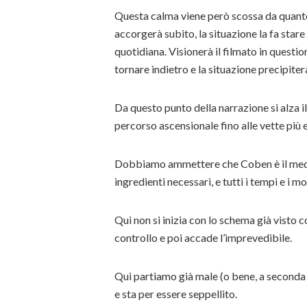
Questa calma viene però scossa da quanto
accorgerà subito, la situazione la fa stare
quotidiana. Visionerà il filmato in questi
tornare indietro e la situazione precipiter
Da questo punto della narrazione si alza il
percorso ascensionale fino alle vette più 
Dobbiamo ammettere che Coben è il medico
ingredienti necessari, e tutti i tempi e i 
Qui non si inizia con lo schema già visto c
controllo e poi accade l’imprevedibile.
Qui partiamo già male (o bene, a seconda d
e sta per essere seppellito.