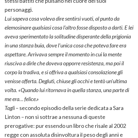
stessi battiti che pulsano nel cuore dei suoi
personaggi.
Lui sapeva cosa voleva dire sentirsi vuoti, al punto da
elemosinare qualsiasi cosa l’altro fosse disposto a darti. E lei
aveva sperimentato la solitudine disperante della prigionia
in una stanza buia, dove l’unica cosa che poteva fare era
aspettare. Arrivava sempre il momento in cui la mente
riusciva a dirle che doveva opporre resistenza, ma poi il
corpo la tradiva, e si offriva a qualsiasi consolazione gli
venisse offerta. Deglutì, chiuse gli occhi e tentò un’ultima
volta. «Quando lui ritornava in quella stanza, una parte di
me era… felice.»
Tagli
– secondo episodio della serie dedicata a Sara
Linton – non si sottrae a nessuna di queste
prerogative: pur essendo un libro che risale al 2002
regge con assoluta disinvoltura il peso degli anni e