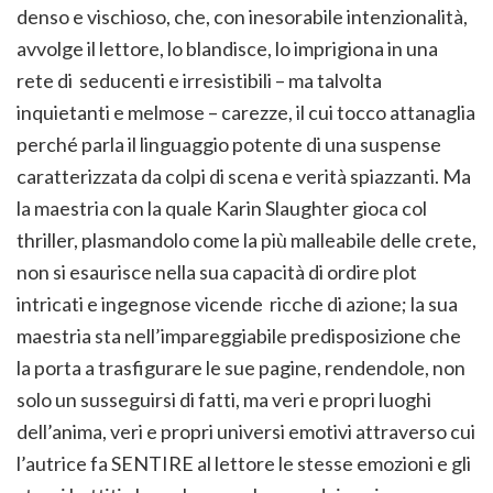
denso e vischioso, che, con inesorabile intenzionalità,
avvolge il lettore, lo blandisce, lo imprigiona in una
rete di seducenti e irresistibili – ma talvolta
inquietanti e melmose – carezze, il cui tocco attanaglia
perché parla il linguaggio potente di una suspense
caratterizzata da colpi di scena e verità spiazzanti. Ma
la maestria con la quale Karin Slaughter gioca col
thriller, plasmandolo come la più malleabile delle crete,
non si esaurisce nella sua capacità di ordire plot
intricati e ingegnose vicende ricche di azione; la sua
maestria sta nell’impareggiabile predisposizione che
la porta a trasfigurare le sue pagine, rendendole, non
solo un susseguirsi di fatti, ma veri e propri luoghi
dell’anima, veri e propri universi emotivi attraverso cui
l’autrice fa SENTIRE al lettore le stesse emozioni e gli