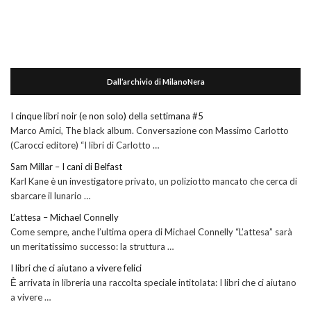
Dall’archivio di MilanoNera
I cinque libri noir (e non solo) della settimana #5
Marco Amici, The black album. Conversazione con Massimo Carlotto
(Carocci editore) “I libri di Carlotto …
Sam Millar – I cani di Belfast
Karl Kane è un investigatore privato, un poliziotto mancato che cerca di
sbarcare il lunario …
L’attesa – Michael Connelly
Come sempre, anche l’ultima opera di Michael Connelly “L’attesa” sarà
un meritatissimo successo: la struttura …
I libri che ci aiutano a vivere felici
Ḕ arrivata in libreria una raccolta speciale intitolata: I libri che ci aiutano
a vivere …