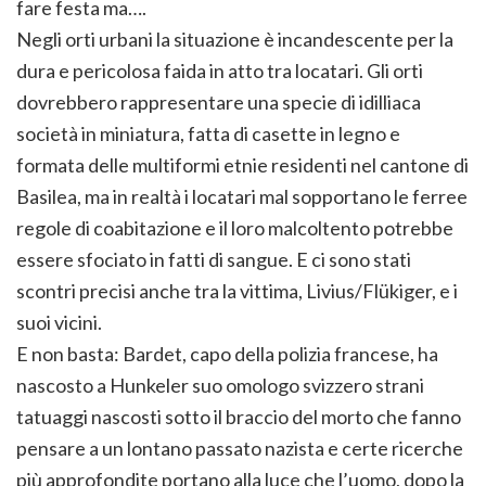
fare festa ma….
Negli orti urbani la situazione è incandescente per la
dura e pericolosa faida in atto tra locatari. Gli orti
dovrebbero rappresentare una specie di idilliaca
società in miniatura, fatta di casette in legno e
formata delle multiformi etnie residenti nel cantone di
Basilea, ma in realtà i locatari mal sopportano le ferree
regole di coabitazione e il loro malcoltento potrebbe
essere sfociato in fatti di sangue. E ci sono stati
scontri precisi anche tra la vittima, Livius/Flükiger, e i
suoi vicini.
E non basta: Bardet, capo della polizia francese, ha
nascosto a Hunkeler suo omologo svizzero strani
tatuaggi nascosti sotto il braccio del morto che fanno
pensare a un lontano passato nazista e certe ricerche
più approfondite portano alla luce che l’uomo, dopo la