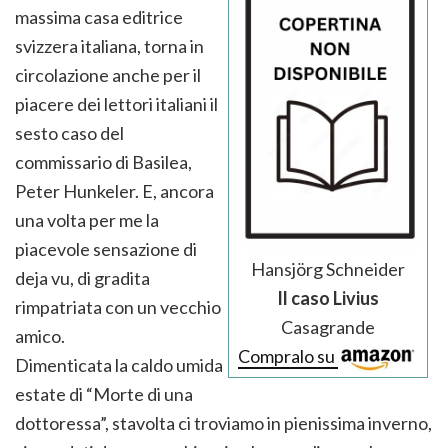
massima casa editrice
svizzera italiana, torna in
circolazione anche per il
piacere dei lettori italiani il
sesto caso del
commissario di Basilea,
Peter Hunkeler. E, ancora
una volta per me la
piacevole sensazione di
Hansjörg Schneider
deja vu, di gradita
Il caso Livius
rimpatriata con un vecchio
Casagrande
amico.
Compralo su
Dimenticata la caldo umida
estate di “Morte di una
dottoressa”, stavolta ci troviamo in pienissima inverno,