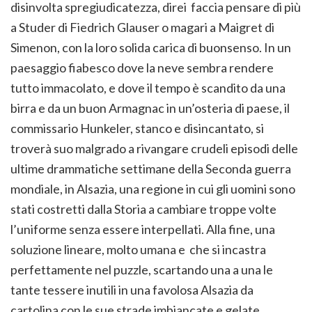
disinvolta spregiudicatezza, direi faccia pensare di più
a Studer di Fiedrich Glauser o magari a Maigret di
Simenon, con la loro solida carica di buonsenso. In un
paesaggio fiabesco dove la neve sembra rendere
tutto immacolato, e dove il tempo è scandito da una
birra e da un buon Armagnac in un’osteria di paese, il
commissario Hunkeler, stanco e disincantato, si
troverà suo malgrado a rivangare crudeli episodi delle
ultime drammatiche settimane della Seconda guerra
mondiale, in Alsazia, una regione in cui gli uomini sono
stati costretti dalla Storia a cambiare troppe volte
l’uniforme senza essere interpellati. Alla fine, una
soluzione lineare, molto umana e che si incastra
perfettamente nel puzzle, scartando una a una le
tante tessere inutili in una favolosa Alsazia da
cartolina con le sue strade imbiancate e gelate