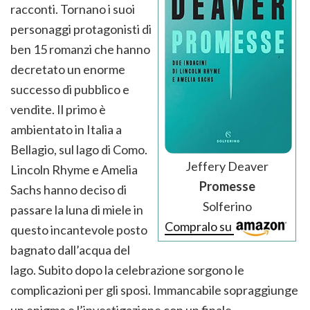
racconti. Tornano i suoi
personaggi protagonisti di
ben 15 romanzi che hanno
decretato un enorme
successo di pubblico e
vendite. Il primo è
ambientato in Italia a
Bellagio, sul lago di Como.
Jeffery Deaver
Lincoln Rhyme e Amelia
Promesse
Sachs hanno deciso di
Solferino
passare la luna di miele in
Compralo su
questo incantevole posto
bagnato dall’acqua del
lago. Subito dopo la celebrazione sorgono le
complicazioni per gli sposi. Immancabile sopraggiunge
un enigma e l’investigazione con un finale