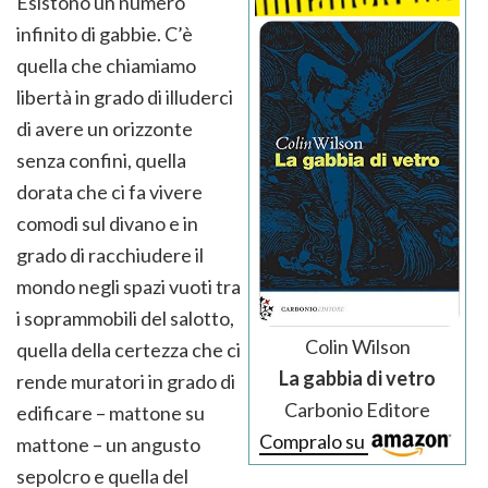
Esistono un numero
infinito di gabbie. C’è
quella che chiamiamo
libertà in grado di illuderci
di avere un orizzonte
senza confini, quella
dorata che ci fa vivere
comodi sul divano e in
grado di racchiudere il
mondo negli spazi vuoti tra
i soprammobili del salotto,
Colin Wilson
quella della certezza che ci
La gabbia di vetro
rende muratori in grado di
Carbonio Editore
edificare – mattone su
Compralo su
mattone – un angusto
sepolcro e quella del