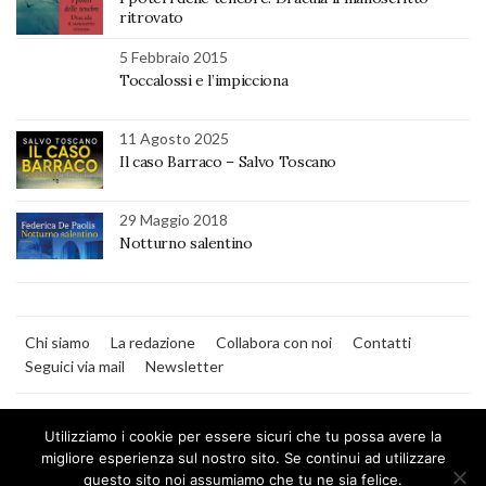
ritrovato
5 Febbraio 2015
Toccalossi e l’impicciona
11 Agosto 2025
Il caso Barraco – Salvo Toscano
29 Maggio 2018
Notturno salentino
Chi siamo
La redazione
Collabora con noi
Contatti
Seguici via mail
Newsletter
Utilizziamo i cookie per essere sicuri che tu possa avere la
migliore esperienza sul nostro sito. Se continui ad utilizzare
questo sito noi assumiamo che tu ne sia felice.