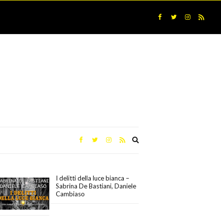
Expand
search
form
I delitti della luce bianca –
Sabrina De Bastiani, Daniele
Cambiaso