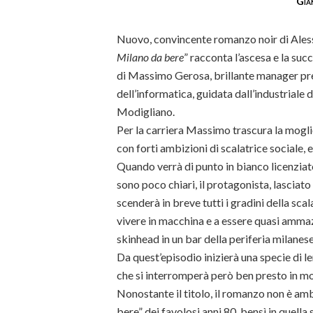
Gia
Nuovo, convincente romanzo noir di Aless
Milano da bere
” racconta l’ascesa e la succ
di Massimo Gerosa, brillante manager p
dell’informatica, guidata dall’industriale
Modigliano.
Per la carriera Massimo trascura la mogl
con forti ambizioni di scalatrice sociale, e 
Quando verrà di punto in bianco licenziato,
sono poco chiari, il protagonista, lasciato
scenderà in breve tutti i gradini della scal
vivere in macchina e a essere quasi amma
skinhead in un bar della periferia milanese
Da quest’episodio inizierà una specie di le
che si interromperà però ben presto in m
Nonostante il titolo, il romanzo non è am
bere” dei favolosi anni 80, bensì in quella 