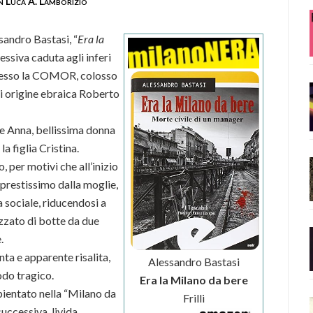
n Luca A. Lamborizio
andro Bastasi, “
Era la
essiva caduta agli inferi
resso la COMOR, colosso
 di origine ebraica Roberto
ie Anna, bellissima donna
la figlia Cristina.
 per motivi che all’inizio
 prestissimo dalla moglie,
a sociale, riducendosi a
zzato di botte da due
.
nta e apparente risalita,
Alessandro Bastasi
odo tragico.
Era la Milano da bere
bientato nella “Milano da
Frilli
successiva, livida,