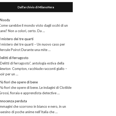
Dall’archivio di MilanoNera
Woody
Come sarebbe il mondo visto dagli occhi di un
cane? Non a colori, certo. Da …
Il mistero dei tre quarti
Il mistero dei tre quarti – Un nuovo caso per
Hercule Poirot Durante una mite …
Delitti di ferragosto
“Delitti di ferragosto”, antologia estiva della
Newton Compton, racchiude racconti giallo –
noir per un …
Più fiori che opere di bene
Più fiori che opere di bene. Le indagini di Clotilde
Grossi, fioraia e apprendista detective …
Innocenza perduta
Immagini che scorrono in bianco e nero, in un
paesino di poche anime nell’Italia che …