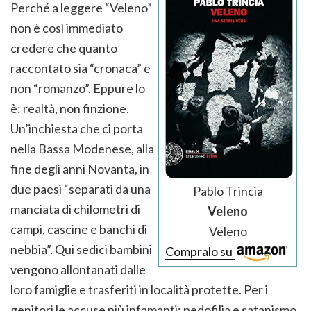
Perché a leggere “Veleno”
non è così immediato
credere che quanto
raccontato sia “cronaca” e
non “romanzo”. Eppure lo
è: realtà, non finzione.
Un’inchiesta che ci porta
nella Bassa Modenese, alla
fine degli anni Novanta, in
due paesi “separati da una
Pablo Trincia
manciata di chilometri di
Veleno
campi, cascine e banchi di
Veleno
nebbia”. Qui sedici bambini
Compralo su
vengono allontanati dalle
loro famiglie e trasferiti in località protette. Per i
genitori le accuse più infamanti: pedofilia e satanismo.