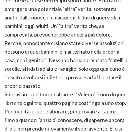
perché le accuse nel tempo sono cadute. E ha fatto
emergere una potenziale “altra” verità, sostenuta
anche dalle nuove dichiarazioni di due di quei sedici
bambini, oggi adulti. Un’ “altra” verità che, se
comprovata, provocherebbe ancora più dolore.
Perché, nonostante ci siano state diverse assoluzioni,
nessuno di quei bambini è mai tornato nella propria
casa, con i genitori. Nessuno ha riabbracciato fratelli o
sorelle, affidati ad altre famiglie. Solo oggi qualcuno è
riuscito a voltarsi indietro, a provare ad affrontare il
proprio passato.
Stile asciutto, ritmo incalzante: “Veleno” è uno di quei
libri che ogni tre, quattro pagine costringe a uno stop.
Per meditare, per elaborare, per provare a capire.
Fino a quando l’ansia di conoscere, di saperne ancora
di più non prende nuovamente il sopravvento. E lo si