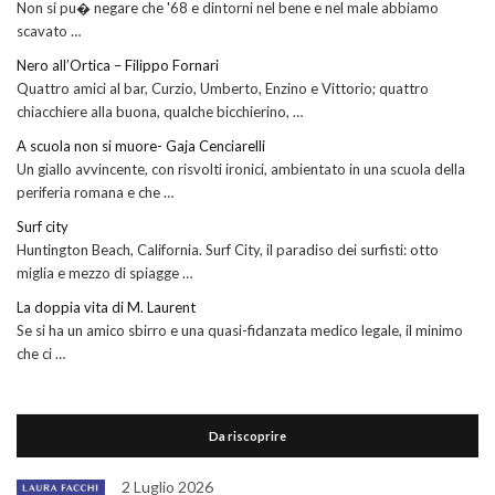
Non si pu� negare che '68 e dintorni nel bene e nel male abbiamo
scavato …
Nero all’Ortica – Filippo Fornari
Quattro amici al bar, Curzio, Umberto, Enzino e Vittorio; quattro
chiacchiere alla buona, qualche bicchierino, …
A scuola non si muore- Gaja Cenciarelli
Un giallo avvincente, con risvolti ironici, ambientato in una scuola della
periferia romana e che …
Surf city
Huntington Beach, California. Surf City, il paradiso dei surfisti: otto
miglia e mezzo di spiagge …
La doppia vita di M. Laurent
Se si ha un amico sbirro e una quasi-fidanzata medico legale, il minimo
che ci …
Da riscoprire
2 Luglio 2026