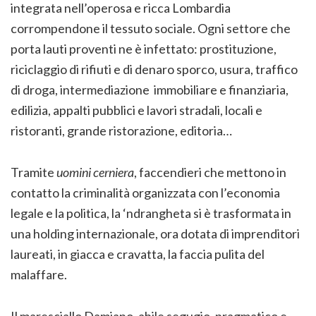
integrata nell’operosa e ricca Lombardia
corrompendone il tessuto sociale. Ogni settore che
porta lauti proventi ne è infettato: prostituzione,
riciclaggio di rifiuti e di denaro sporco, usura, traffico
di droga, intermediazione immobiliare e finanziaria,
edilizia, appalti pubblici e lavori stradali, locali e
ristoranti, grande ristorazione, editoria…
Tramite
uomini cerniera
, faccendieri che mettono in
contatto la criminalità organizzata con l’economia
legale e la politica, la ‘ndrangheta si è trasformata in
una holding internazionale, ora dotata di imprenditori
laureati, in giacca e cravatta, la faccia pulita del
malaffare.
Il maresciallo Damiano, abile segugio, pragmatico e