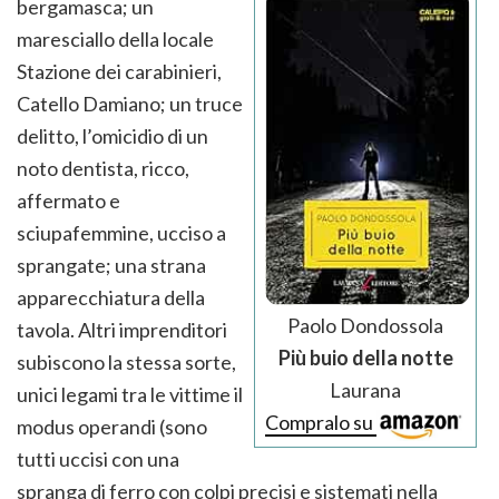
bergamasca; un
maresciallo della locale
Stazione dei carabinieri,
Catello Damiano; un truce
delitto, l’omicidio di un
noto dentista, ricco,
affermato e
sciupafemmine, ucciso a
sprangate; una strana
apparecchiatura della
Paolo Dondossola
tavola. Altri imprenditori
Più buio della notte
subiscono la stessa sorte,
Laurana
unici legami tra le vittime il
Compralo su
modus operandi (sono
tutti uccisi con una
spranga di ferro con colpi precisi e sistemati nella