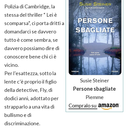
Polizia di Cambridge, la
stessa del thriller “ Lei è
scomparsa”, ci porta dritti a
domandarci se davvero
tutto è come sembra, se
davvero possiamo dire di
conoscere bene chi ci è
vicino.
Per l’esattezza, sotto la
Susie Steiner
lente c’è proprio il figlio
Persone sbagliate
della detective, Fly, di
Piemme
dodici anni, adottato per
Compralo su
strapparlo a una vita di
bullismo e di
discriminazione.