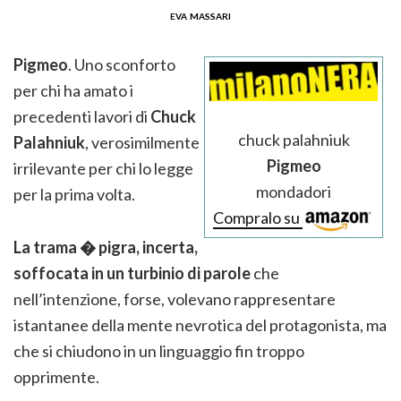
eva massari
Pigmeo
. Uno sconforto
per chi ha amato i
precedenti lavori di
Chuck
chuck palahniuk
Palahniuk
, verosimilmente
Pigmeo
irrilevante per chi lo legge
mondadori
per la prima volta.
Compralo su
La trama � pigra, incerta,
soffocata in un turbinio di parole
che
nell’intenzione, forse, volevano rappresentare
istantanee della mente nevrotica del protagonista, ma
che si chiudono in un linguaggio fin troppo
opprimente.