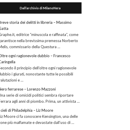
Dall’archivio di MilanoNera
Breve storia dei delitti in libreria – Massimo
Gatta
Graphe.it, editrice “minuscola e raffinata”, come
garantisce nella brevissima premessa Norberto
Melis, commissario della Questura …
Oltre ogni ragionevole dubbio – Francesco
Caringella
Secondo il principio dell’oltre ogni ragionevole
dubbio i giurati, nonostante tutte le possibili
valutazioni e …
Nero ferrarese – Lorenzo Mazzoni
Una serie di omicidi politici sembra riportare
Ferrara agli anni di piombo. Prima, un attivista …
I cieli di Philadelphia – Liz Moore
Liz Moore ci fa conoscere Kensington, una delle
zone più malfamate e devastate dall’uso di …