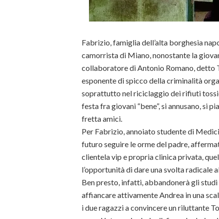
Fabrizio, famiglia dell’alta borghesia nap
camorrista di Miano, nonostante la giovan
collaboratore di Antonio Romano, detto T
esponente di spicco della criminalità orga
soprattutto nel riciclaggio dei rifiuti tossi
festa fra giovani “bene”, si annusano, si p
fretta amici.
Per Fabrizio, annoiato studente di Medic
futuro seguire le orme del padre, afferm
clientela vip e propria clinica privata, que
l’opportunità di dare una svolta radicale al
Ben presto, infatti, abbandonerà gli studi 
affiancare attivamente Andrea in una scal
i due ragazzi a convincere un riluttante T