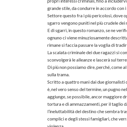
propri interessi criminali, fino a includerv
grande stile, da condurre in accordo con i
Settore questo fra i più pericolosi, dove
sgarro vengono puniti nel più crudele dei
E di sgarri, in questo romanzo, se ne verif
ognuno ci viene minuziosamente descritta
rimane si faccia passare la voglia di tradi
La scalata criminale dei due ragazzi si c
sconvolgerà le alleanze e lascerà sul ter
Di più non possiamo dire, perché, come al 
sulla trama.
Scritto a quattro mani dai due giornalist
è, nel vero senso del termine, un pugno nell
aggiunge, se possibile, ancor maggiore dra
tortura e di ammazzamenti, per il taglio d
l’ineluttabilità del destino che sembra tras
complici e degli stessi famigliari, che ver
violenza.