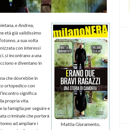
oletana, e Andrea,
e età già validissimo
otonno, a sua volta
nizzata con interessi
ci, si incontrano a una
iacciono e diventano in
ina che dovrebbe in
ato ortopedico con
ll’incontro significa
la propria vita.
e la famiglia per seguire e
ata criminale che porterà
otonno ad ampliare i
Mattia Giuramento,