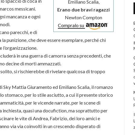
i lo spaccio di coca in
Emiliano Scalia,
 narcos messicani.
Erano due bravi ragazzi
 ogni mancanza e ogni
Newton Compton
 modi.
Compralo su
icano parecchi, e di
 la punizione, che deve essere esemplare, perché chi
re l’organizzazione.
oncluderà in una guerra di camorra senza precedenti, che
reno decine di morti ammazzati.
solito, si rischierebbe di rivelare qualcosa di troppo
i di Sky Mattia Giuramento ed Emiliano Scalia, il romanzo
o stomaco, per lo stile asciutto, a cui il presente storico
mmaticità, per le vicende narrate, per le scene di
a inchiesta, quasi una docufiction, ma soprattutto per
cinare le vite di Andrea, Fabrizio, dei loro amici e
ranno via via coinvolti in un crescendo disperato di