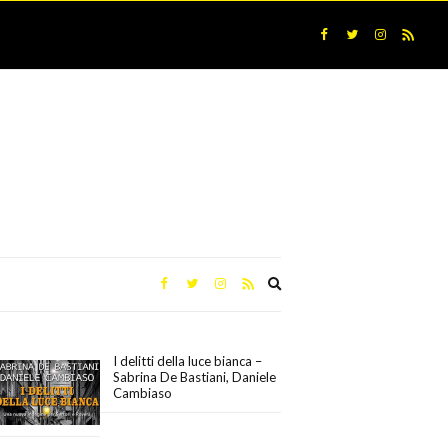
Expand
search
form
I delitti della luce bianca –
Sabrina De Bastiani, Daniele
Cambiaso