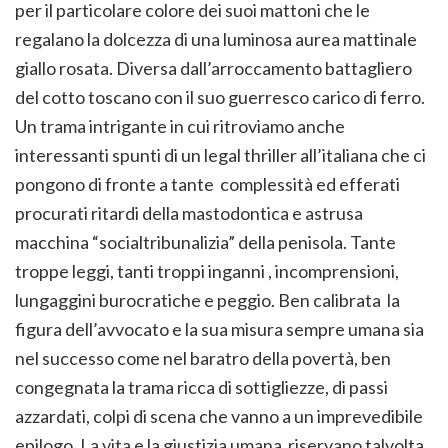
per il particolare colore dei suoi mattoni che le
regalano la dolcezza di una luminosa aurea mattinale
giallo rosata. Diversa dall’arroccamento battagliero
del cotto toscano con il suo guerresco carico di ferro.
Un trama intrigante in cui ritroviamo anche
interessanti spunti di un legal thriller all’italiana che ci
pongono di fronte a tante complessità ed efferati
procurati ritardi della mastodontica e astrusa
macchina “socialtribunalizia” della penisola. Tante
troppe leggi, tanti troppi inganni , incomprensioni,
lungaggini burocratiche e peggio. Ben calibrata la
figura dell’avvocato e la sua misura sempre umana sia
nel successo come nel baratro della povertà, ben
congegnata la trama ricca di sottigliezze, di passi
azzardati, colpi di scena che vanno a un imprevedibile
epilogo. La vita e la giustizia umana riservano talvolta