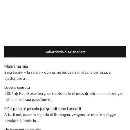
Dall’archivio di MilanoNera
Malanima mia
Elisa Spanu – la sarda – donna misteriosa e di arcana bellezza, si
trasferisce a …
L’opera segreta
2006 � Paul Rosenberg, un funzionario di mezz�et�, un musicologo
deluso nella sua passione e …
Più il paese è piccolo più grandi sono i peccati
A tutti noi, quando si parla di Romagna, vengono in mente spiagge
assolate, bionde in …
Un innocente vampiro