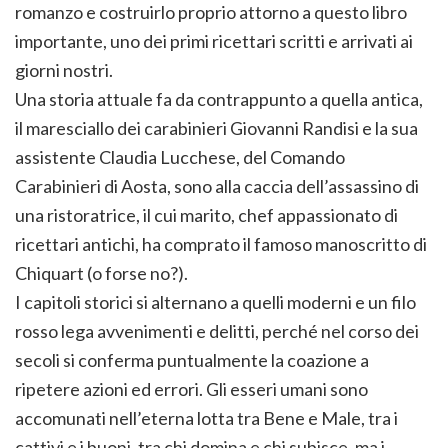
romanzo e costruirlo proprio attorno a questo libro
importante, uno dei primi ricettari scritti e arrivati ai
giorni nostri.
Una storia attuale fa da contrappunto a quella antica,
il maresciallo dei carabinieri Giovanni Randisi e la sua
assistente Claudia Lucchese, del Comando
Carabinieri di Aosta, sono alla caccia dell’assassino di
una ristoratrice, il cui marito, chef appassionato di
ricettari antichi, ha comprato il famoso manoscritto di
Chiquart (o forse no?).
I capitoli storici si alternano a quelli moderni e un filo
rosso lega avvenimenti e delitti, perché nel corso dei
secoli si conferma puntualmente la coazione a
ripetere azioni ed errori. Gli esseri umani sono
accomunati nell’eterna lotta tra Bene e Male, tra i
cattivi e i buoni, tra chi domina e chi subisce, ma i