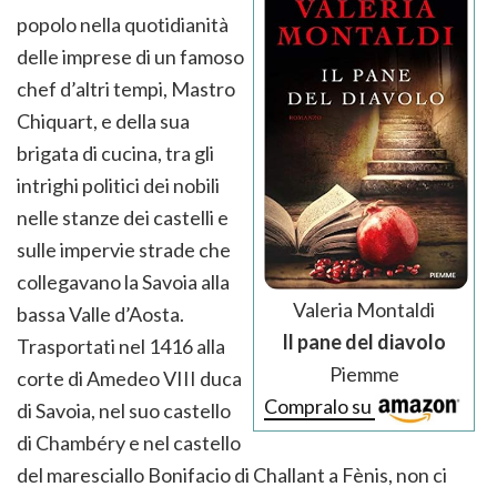
popolo nella quotidianità
delle imprese di un famoso
chef d’altri tempi, Mastro
Chiquart, e della sua
brigata di cucina, tra gli
intrighi politici dei nobili
nelle stanze dei castelli e
sulle impervie strade che
collegavano la Savoia alla
Valeria Montaldi
bassa Valle d’Aosta.
Il pane del diavolo
Trasportati nel 1416 alla
Piemme
corte di Amedeo VIII duca
Compralo su
di Savoia, nel suo castello
di Chambéry e nel castello
del maresciallo Bonifacio di Challant a Fènis, non ci