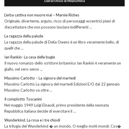
Dall’archivio di MilanoNera
L’erba cattiva non muore mai – Marnie Riches
Originale, divertente, arguto, ricco di personaggi eccentrici pieni di
sfaccettature che non possono lasciare indifferenti …
La ragazza della palude
La ragazza della palude di Delia Owens è un libro veramente bello, di
quelli che …
Ian Rankin- La casa delle bugie
Il nuovo romanzo dello scrittore britannico Ian Rankin è veramente un
giallo, nel vero senso …
Massimo Carlotto – La signora del martedì
Massimo Carlotto La signora del martedì Edizioni E/O dal 22 gennaio
Massimo Carlotto va oltre …
Il complotto Toscanini
Nel maggio 1949 Luigi Einaudi, primo presidente della neonata
Repubblica italiana decide di esercitare il …
Wunderkind. La rosa e i tre chiodi
La trilogia del Wunderkind � un mondo. O meglio molti mondi. Cos�