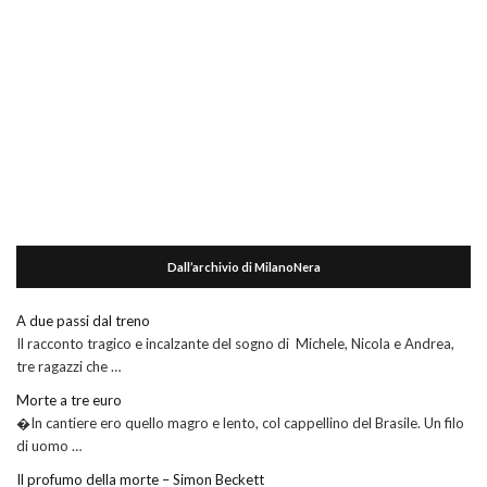
Dall’archivio di MilanoNera
A due passi dal treno
Il racconto tragico e incalzante del sogno di Michele, Nicola e Andrea,
tre ragazzi che …
Morte a tre euro
�In cantiere ero quello magro e lento, col cappellino del Brasile. Un filo
di uomo …
Il profumo della morte – Simon Beckett