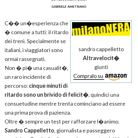
gabriele ametrano
C�� un�esperienza che
� comune a tutti: il ritardo
dei treni. Specialmente se
sandro cappelletto
italiani, i viaggiatori sono
Altravelocit�
ormai rassegnati.
giunti
Non � pi� una casualit�,
Compralo su
un raro incidente di
percorso:
cinque minuti di
ritardo sono un brivido di felicit�
, quindici una
consuetudine mentre trenta cominciano ad essere
una prima prova di pazienza.
Oltre � sempre un test per rafforzare l�animo.
Sandro Cappelletto
, giornalista e passeggero