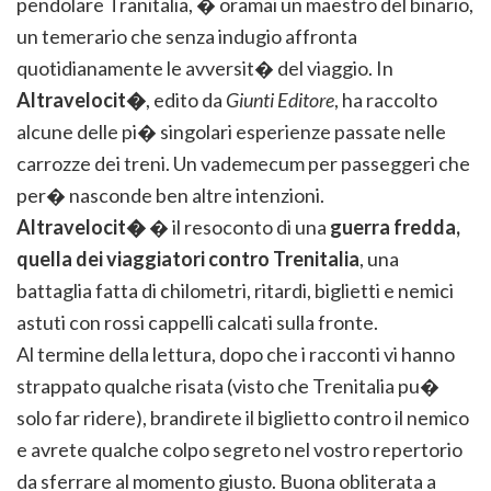
pendolare Tranitalia, � oramai un maestro del binario,
un temerario che senza indugio affronta
quotidianamente le avversit� del viaggio. In
Altravelocit�
, edito da
Giunti Editore
, ha raccolto
alcune delle pi� singolari esperienze passate nelle
carrozze dei treni. Un vademecum per passeggeri che
per� nasconde ben altre intenzioni.
Altravelocit�
� il resoconto di una
guerra fredda,
quella dei viaggiatori contro Trenitalia
, una
battaglia fatta di chilometri, ritardi, biglietti e nemici
astuti con rossi cappelli calcati sulla fronte.
Al termine della lettura, dopo che i racconti vi hanno
strappato qualche risata (visto che Trenitalia pu�
solo far ridere), brandirete il biglietto contro il nemico
e avrete qualche colpo segreto nel vostro repertorio
da sferrare al momento giusto. Buona obliterata a