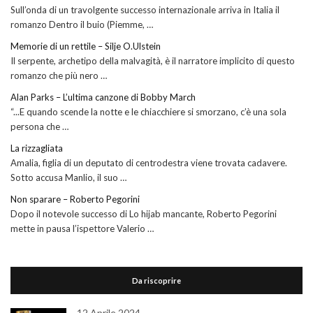
Sull’onda di un travolgente successo internazionale arriva in Italia il
romanzo Dentro il buio (Piemme, …
Memorie di un rettile – Silje O.Ulstein
Il serpente, archetipo della malvagità, è il narratore implicito di questo
romanzo che più nero …
Alan Parks – L’ultima canzone di Bobby March
“...E quando scende la notte e le chiacchiere si smorzano, c’è una sola
persona che …
La rizzagliata
Amalia, figlia di un deputato di centrodestra viene trovata cadavere.
Sotto accusa Manlio, il suo …
Non sparare – Roberto Pegorini
Dopo il notevole successo di Lo hijab mancante, Roberto Pegorini
mette in pausa l’ispettore Valerio …
Da riscoprire
12 Aprile 2024