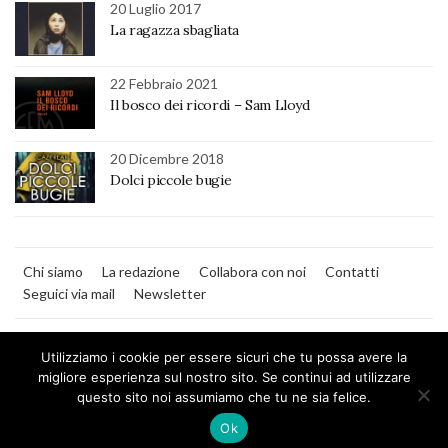
20 Luglio 2017
La ragazza sbagliata
22 Febbraio 2021
Il bosco dei ricordi – Sam Lloyd
20 Dicembre 2018
Dolci piccole bugie
Chi siamo
La redazione
Collabora con noi
Contatti
Seguici via mail
Newsletter
Utilizziamo i cookie per essere sicuri che tu possa avere la
migliore esperienza sul nostro sito. Se continui ad utilizzare
questo sito noi assumiamo che tu ne sia felice.
MilanoNera
Ok