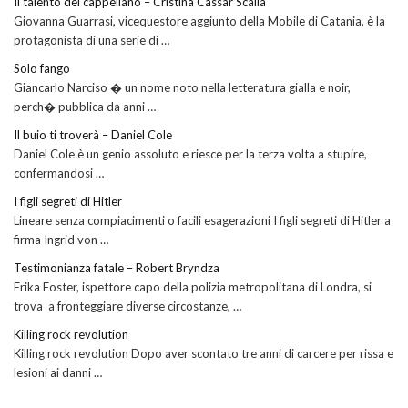
Il talento del cappellano – Cristina Cassar Scalia
Giovanna Guarrasi, vicequestore aggiunto della Mobile di Catania, è la
protagonista di una serie di …
Solo fango
Giancarlo Narciso � un nome noto nella letteratura gialla e noir,
perch� pubblica da anni …
Il buio ti troverà – Daniel Cole
Daniel Cole è un genio assoluto e riesce per la terza volta a stupire,
confermandosi …
I figli segreti di Hitler
Lineare senza compiacimenti o facili esagerazioni I figli segreti di Hitler a
firma Ingrid von …
Testimonianza fatale – Robert Bryndza
Erika Foster, ispettore capo della polizia metropolitana di Londra, si
trova a fronteggiare diverse circostanze, …
Killing rock revolution
Killing rock revolution Dopo aver scontato tre anni di carcere per rissa e
lesioni ai danni …