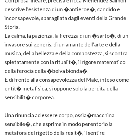
Con prosa lineare, precisa e ricca Menendez Salmon
descrive l’esistenza di un �antieroe�, candido e
inconsapevole, sbaragliata dagli eventi della Grande
Storia.
La calma, la pazienza, la fierezza di un �sarto�, di un
invasore sui generis, di un amante dell’arte e della
musica, della bellezza e della compostezza, si scontra
spietatamente con la ritualit�, il rigore matematico
della ferocia della �belva bionda�.
E di fronte alla consapevolezza del Male, inteso come
entit� metafisica, si oppone solo la perdita della
sensibilit� corporea.
Una rinuncia ad essere corpo, ossia�macchina
sensibile�, che esprime in modo perentorio la
metafora del rigetto della realt�, il sentire