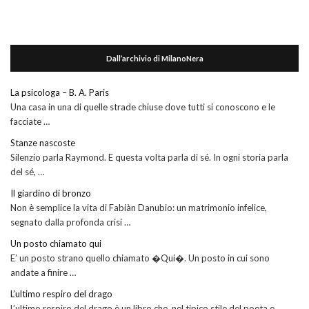
Dall’archivio di MilanoNera
La psicologa – B. A. Paris
Una casa in una di quelle strade chiuse dove tutti si conoscono e le
facciate …
Stanze nascoste
Silenzio parla Raymond. E questa volta parla di sé. In ogni storia parla
del sé, …
Il giardino di bronzo
Non è semplice la vita di Fabiàn Danubio: un matrimonio infelice,
segnato dalla profonda crisi …
Un posto chiamato qui
E’ un posto strano quello chiamato �Qui�. Un posto in cui sono
andate a finire …
L’ultimo respiro del drago
L’ultimo respiro del drago è un libro che, nel tipico stile del poeta e