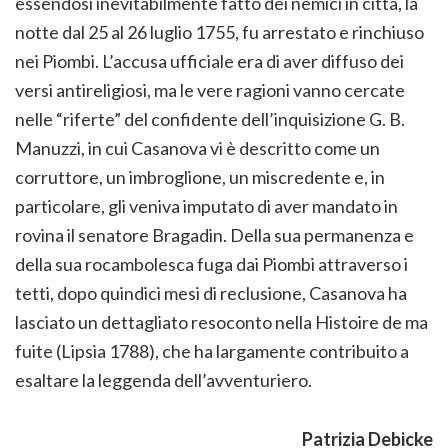
essendosi inevitabilmente fatto dei nemici in città, la
notte dal 25 al 26 luglio 1755, fu arrestato e rinchiuso
nei Piombi. L’accusa ufficiale era di aver diffuso dei
versi antireligiosi, ma le vere ragioni vanno cercate
nelle “riferte” del confidente dell’inquisizione G. B.
Manuzzi, in cui Casanova vi è descritto come un
corruttore, un imbroglione, un miscredente e, in
particolare, gli veniva imputato di aver mandato in
rovina il senatore Bragadin. Della sua permanenza e
della sua rocambolesca fuga dai Piombi attraverso i
tetti, dopo quindici mesi di reclusione, Casanova ha
lasciato un dettagliato resoconto nella Histoire de ma
fuite (Lipsia 1788), che ha largamente contribuito a
esaltare la leggenda dell’avventuriero.
Patrizia Debicke