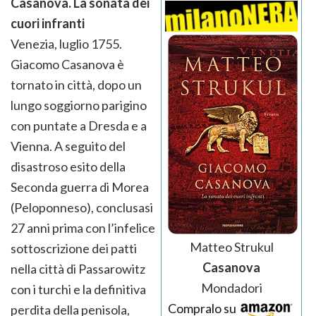
Casanova. La sonata dei
cuori infranti
Venezia, luglio 1755.
Giacomo Casanova è
tornato in città, dopo un
lungo soggiorno parigino
con puntate a Dresda e a
Vienna. A seguito del
disastroso esito della
Seconda guerra di Morea
(Peloponneso), conclusasi
27 anni prima con l’infelice
Matteo Strukul
sottoscrizione dei patti
Casanova
nella città di Passarowitz
Mondadori
con i turchi e la definitiva
Compralo su
perdita della penisola,