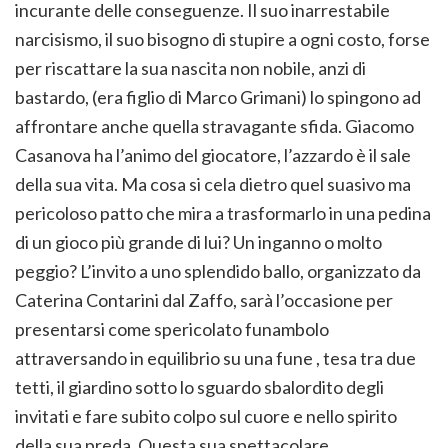
incurante delle conseguenze. Il suo inarrestabile
narcisismo, il suo bisogno di stupire a ogni costo, forse
per riscattare la sua nascita non nobile, anzi di
bastardo, (era figlio di Marco Grimani) lo spingono ad
affrontare anche quella stravagante sfida. Giacomo
Casanova ha l’animo del giocatore, l’azzardo è il sale
della sua vita. Ma cosa si cela dietro quel suasivo ma
pericoloso patto che mira a trasformarlo in una pedina
di un gioco più grande di lui? Un inganno o molto
peggio? L’invito a uno splendido ballo, organizzato da
Caterina Contarini dal Zaffo, sarà l’occasione per
presentarsi come spericolato funambolo
attraversando in equilibrio su una fune , tesa tra due
tetti, il giardino sotto lo sguardo sbalordito degli
invitati e fare subito colpo sul cuore e nello spirito
della sua preda. Questa sua spettacolare