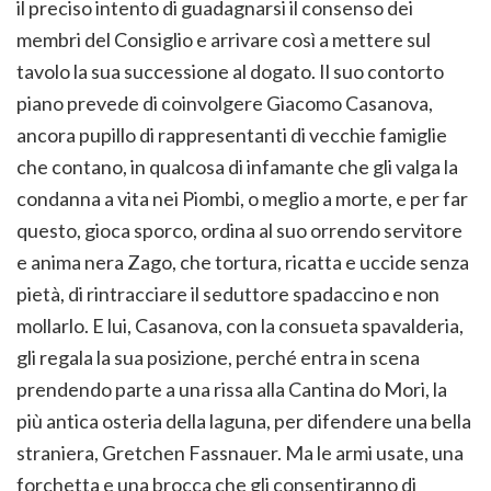
il preciso intento di guadagnarsi il consenso dei
membri del Consiglio e arrivare così a mettere sul
tavolo la sua successione al dogato. Il suo contorto
piano prevede di coinvolgere Giacomo Casanova,
ancora pupillo di rappresentanti di vecchie famiglie
che contano, in qualcosa di infamante che gli valga la
condanna a vita nei Piombi, o meglio a morte, e per far
questo, gioca sporco, ordina al suo orrendo servitore
e anima nera Zago, che tortura, ricatta e uccide senza
pietà, di rintracciare il seduttore spadaccino e non
mollarlo. E lui, Casanova, con la consueta spavalderia,
gli regala la sua posizione, perché entra in scena
prendendo parte a una rissa alla Cantina do Mori, la
più antica osteria della laguna, per difendere una bella
straniera, Gretchen Fassnauer. Ma le armi usate, una
forchetta e una brocca che gli consentiranno di