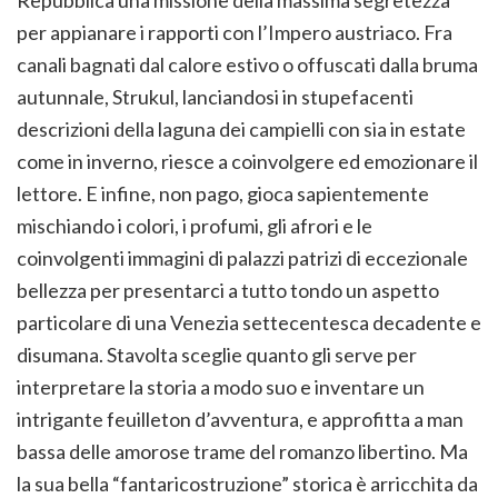
Repubblica una missione della massima segretezza
per appianare i rapporti con l’Impero austriaco. Fra
canali bagnati dal calore estivo o offuscati dalla bruma
autunnale, Strukul, lanciandosi in stupefacenti
descrizioni della laguna dei campielli con sia in estate
come in inverno, riesce a coinvolgere ed emozionare il
lettore. E infine, non pago, gioca sapientemente
mischiando i colori, i profumi, gli afrori e le
coinvolgenti immagini di palazzi patrizi di eccezionale
bellezza per presentarci a tutto tondo un aspetto
particolare di una Venezia settecentesca decadente e
disumana. Stavolta sceglie quanto gli serve per
interpretare la storia a modo suo e inventare un
intrigante feuilleton d’avventura, e approfitta a man
bassa delle amorose trame del romanzo libertino. Ma
la sua bella “fantaricostruzione” storica è arricchita da