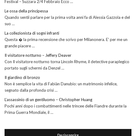
Festival – Suzzara 2/4 Febbraio Ecco …
Le ossa della principessa
Quando sentii parlare per la prima volta anni fa di Alessia Gazzola e del
suo …
La collezionista di sogni infranti
Questa � la prima recensione che scrivo per Milanonera. E' per me un
grande piacere …
Il visitatore notturno – Jeffery Deaver
Con Il visitatore notturno torna Lincoln Rhyme, il detective paraplegico
portato sugli schermi da Denzel …
Il giardino di bronzo
Non è semplice la vita di Fabiàn Danubio: un matrimonio infelice,
segnato dalla profonda crisi …
L’assassinio di un gentiluomo – Christopher Huang
Pochi anni dopo i combattimenti nelle trincee delle Fiandre durante la
Prima Guerra Mondiale, il …
Da riscoprire