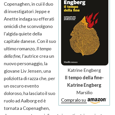
Copenaghen, in cui il duo
di investigatori Jeppe e
Anette indaga su efferati
omicidi che sconvolgono
l’algida quiete della
capitale danese. Con il suo
ultimo romanzo,
Il tempo
della fine,
l’autrice crea un
nuovo personaggio, la
Katrine Engberg
giovane Liv Jensen, una
Il tempo della fine-
poliziotta di razza che, per
Katrine Engberg
un oscuro evento
Marsilio
doloroso, ha lasciato il suo
Compralo su
ruolo ad Aalborg ed è
tornata a Copenaghen,