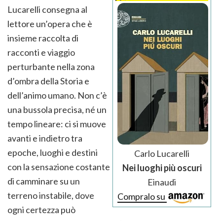
Lucarelli consegna al
lettore un’opera che è
insieme raccolta di
racconti e viaggio
perturbante nella zona
d’ombra della Storia e
dell’animo umano. Non c’è
una bussola precisa, né un
tempo lineare: ci si muove
avanti e indietro tra
epoche, luoghi e destini
Carlo Lucarelli
con la sensazione costante
Nei luoghi più oscuri
di camminare su un
Einaudi
terreno instabile, dove
Compralo su
ogni certezza può