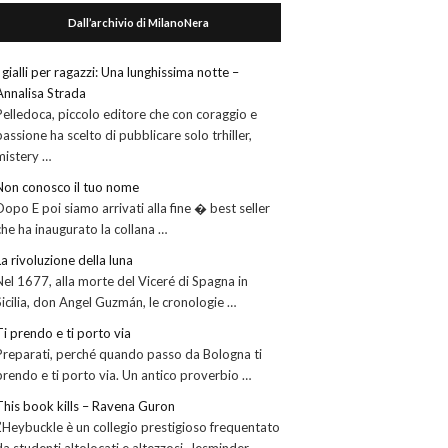
Dall’archivio di MilanoNera
I gialli per ragazzi: Una lunghissima notte –
Annalisa Strada
Pelledoca, piccolo editore che con coraggio e
passione ha scelto di pubblicare solo trhiller,
mistery …
Non conosco il tuo nome
Dopo E poi siamo arrivati alla fine � best seller
che ha inaugurato la collana …
La rivoluzione della luna
Nel 1677, alla morte del Viceré di Spagna in
Sicilia, don Angel Guzmán, le cronologie …
Ti prendo e ti porto via
Preparati, perché quando passo da Bologna ti
prendo e ti porto via. Un antico proverbio …
This book kills – Ravena Guron
L’Heybuckle è un collegio prestigioso frequentato