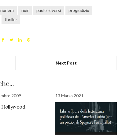
anonera
noir
paolo roversi
pregiudizio
thriller
Next Post
he...
embre 2009
13 Marzo 2021
 Hollywood