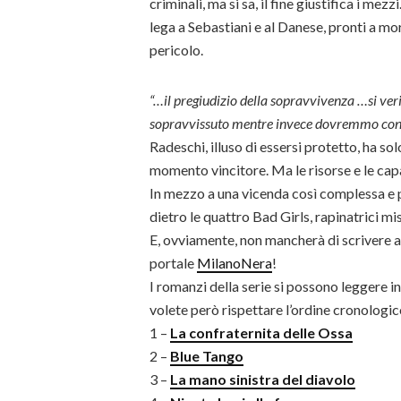
criminali, ma si sa, il fine giustifica i me
lega a Sebastiani e al Danese, pronti a mor
pericolo.
“…il pregiudizio della sopravvivenza …si veri
sopravvissuto mentre invece dovremmo concent
Radeschi, illuso di essersi protetto, ha solo
momento vincitore. Ma le risorse e le capa
In mezzo a una vicenda così complessa e p
dietro le quattro Bad Girls, rapinatrici m
E, ovviamente, non mancherà di scrivere a
portale
MilanoNera
!
I romanzi della serie si possono leggere i
volete però rispettare l’ordine cronologi
1 –
La confraternita delle Ossa
2 –
Blue Tango
3 –
La mano sinistra del diavolo