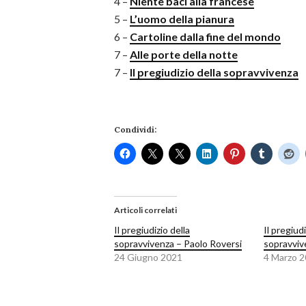
4 –
Niente baci alla francese
5 –
L’uomo della pianura
6 –
Cartoline dalla fine del mondo
7 –
Alle porte della notte
7 –
Il pregiudizio della sopravvivenza
Condividi:
Articoli correlati
Il pregiudizio della
Il pregiudi
sopravvivenza – Paolo Roversi
sopravviv
24 Giugno 2021
4 Marzo 