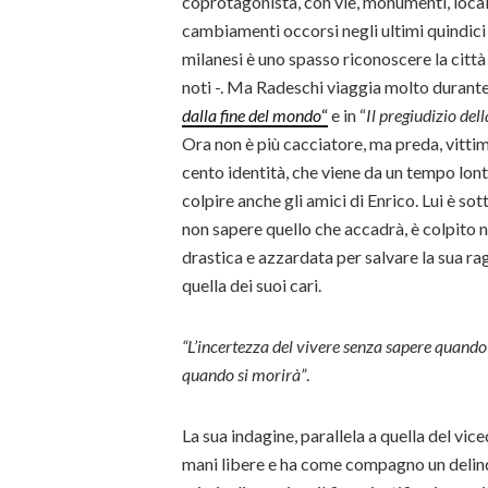
coprotagonista, con vie, monumenti, locali,
cambiamenti occorsi negli ultimi quindici a
milanesi è uno spasso riconoscere la città
noti -. Ma Radeschi viaggia molto durante 
dalla fine del mondo
“
e in “
Il pregiudizio de
Ora non è più cacciatore, ma preda, vitti
cento identità, che viene da un tempo lont
colpire anche gli amici di Enrico. Lui è s
non sapere quello che accadrà, è colpito n
drastica e azzardata per salvare la sua rag
quella dei suoi cari.
“L’incertezza del vivere senza sapere quando 
quando si morirà”
.
La sua indagine, parallela a quella del vic
mani libere e ha come compagno un delinqu