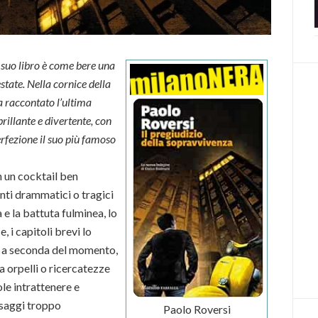
suo libro è come bere una
estate. Nella cornice della
a raccontato l’ultima
illante e divertente, con
erfezione il suo più famoso
n un cocktail ben
nti drammatici o tragici
a e la battuta fulminea, lo
e, i capitoli brevi lo
no a seconda del momento,
a orpelli o ricercatezze
ole intrattenere e
ssaggi troppo
Paolo Roversi