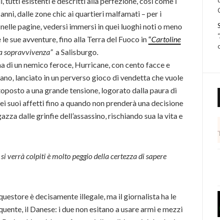
 tutti esistenti e descritti alla perfezione, così come i
nni, dalle zone chic ai quartieri malfamati – per i
 nelle pagine, vedersi immersi in quei luoghi noti o meno
le sue avventure, fino alla Terra del Fuoco in
“
Cartoline
lla sopravvivenza”
a Salisburgo.
ma di un nemico feroce, Hurricane, con cento facce e
ano, lanciato in un perverso gioco di vendetta che vuole
ottoposto a una grande tensione, logorato dalla paura di
ei suoi affetti fino a quando non prenderà una decisione
azza dalle grinfie dell’assassino, rischiando sua la vita e
si verrà colpiti è molto peggio della certezza di sapere
equestore è decisamente illegale, ma il giornalista ha le
ente, il Danese: i due non esitano a usare armi e mezzi