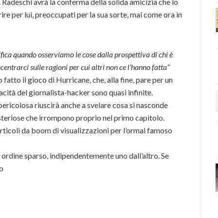
zzi. Radeschi avrà la conferma della solida amicizia che lo
ire per lui, preoccupati per la sua sorte, mai come ora in
fica quando osserviamo le cose dalla prospettiva di chi è
rarci sulle ragioni per cui altri non ce l’hanno fatta”
 fatto il gioco di Hurricane, che, alla fine, pare per un
cità del giornalista-hacker sono quasi infinite.
ericolosa riuscirà anche a svelare cosa si nasconde
isteriose che irrompono proprio nel primo capitolo.
rticoli da boom di visualizzazioni per l’ormai famoso
n ordine sparso, indipendentemente uno dall’altro. Se
co