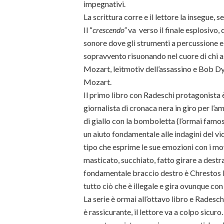
impegnativi.
La scrittura corre e il lettore la insegue, s
Il “
crescendo”
va
verso il finale esplosivo,
sonore dove gli strumenti a percussione e 
sopravvento risuonando nel cuore di chi as
Mozart, leitmotiv dell’assassino e Bob Dyl
Mozart.
Il primo libro con Radeschi protagonista è
giornalista di cronaca nera in giro per l’a
di giallo con la bomboletta (l’ormai famos
un aiuto fondamentale alle indagini del vi
tipo che esprime le sue emozioni con i m
masticato, succhiato, fatto girare a destra
fondamentale braccio destro è Chrestos D
tutto ciò che è illegale e gira ovunque con 
La serie è ormai all’ottavo libro e Radesch
è rassicurante, il lettore va a colpo sicur