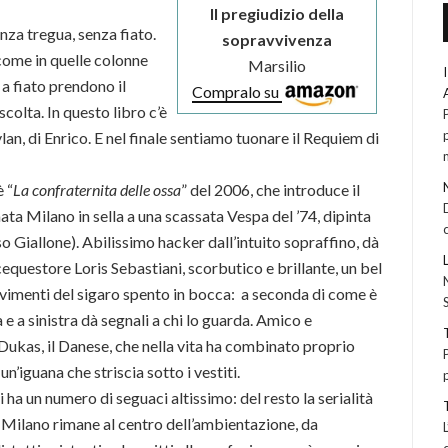
Il pregiudizio della
enza tregua, senza fiato.
sopravvivenza
 come in quelle colonne
Marsilio
a fiato prendono il
Compralo su
colta. In questo libro c’è
an, di Enrico. E nel finale sentiamo tuonare il Requiem di
 “
La confraternita delle ossa
” del 2006, che introduce il
mata Milano in sella a una scassata Vespa del ’74, dipinta
o Giallone). Abilissimo hacker dall’intuito sopraffino, dà
cequestore Loris Sebastiani, scorbutico e brillante, un bel
ovimenti del sigaro spento in bocca: a seconda di come è
 e a sinistra dà segnali a chi lo guarda. Amico e
ukas, il Danese, che nella vita ha combinato proprio
un’iguana che striscia sotto i vestiti.
i ha un numero di seguaci altissimo: del resto la serialità
o. Milano rimane al centro dell’ambientazione, da