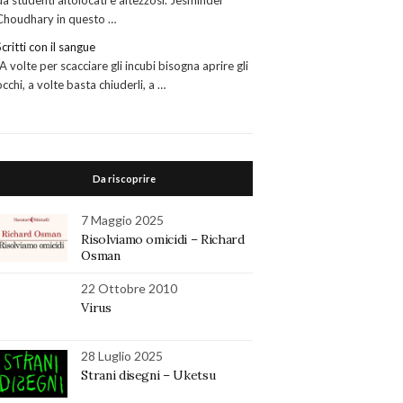
da studenti altolocati e altezzosi. Jesminder
Choudhary in questo …
Scritti con il sangue
“A volte per scacciare gli incubi bisogna aprire gli
occhi, a volte basta chiuderli, a …
Da riscoprire
7 Maggio 2025
Risolviamo omicidi – Richard
Osman
22 Ottobre 2010
Virus
28 Luglio 2025
Strani disegni – Uketsu