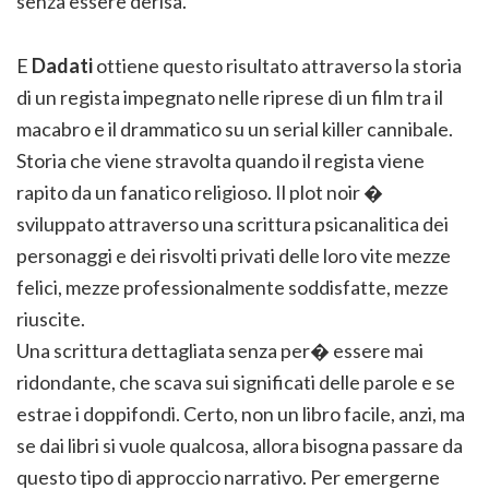
senza essere derisa.
E
Dadati
ottiene questo risultato attraverso la storia
di un regista impegnato nelle riprese di un film tra il
macabro e il drammatico su un serial killer cannibale.
Storia che viene stravolta quando il regista viene
rapito da un fanatico religioso. Il plot noir �
sviluppato attraverso una scrittura psicanalitica dei
personaggi e dei risvolti privati delle loro vite mezze
felici, mezze professionalmente soddisfatte, mezze
riuscite.
Una scrittura dettagliata senza per� essere mai
ridondante, che scava sui significati delle parole e se
estrae i doppifondi. Certo, non un libro facile, anzi, ma
se dai libri si vuole qualcosa, allora bisogna passare da
questo tipo di approccio narrativo. Per emergerne