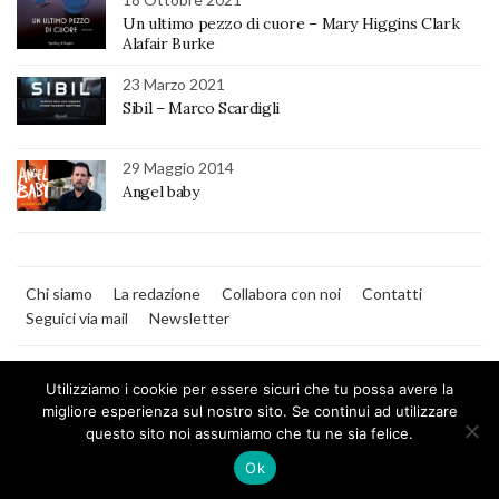
Un ultimo pezzo di cuore – Mary Higgins Clark
Alafair Burke
23 Marzo 2021
Sibil – Marco Scardigli
29 Maggio 2014
Angel baby
Chi siamo
La redazione
Collabora con noi
Contatti
Seguici via mail
Newsletter
Utilizziamo i cookie per essere sicuri che tu possa avere la
migliore esperienza sul nostro sito. Se continui ad utilizzare
questo sito noi assumiamo che tu ne sia felice.
MilanoNera
Ok