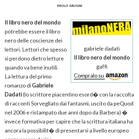
paolo grugni
Il libro nero del mondo
potrebbe essere il libro
nero delle coscienze dei
gabriele dadati
lettori. Lettori che spesso
Il libro nero del mondo
si perdono dietro letture
gaffi
quando va bene inutili.
Compralo su
La lettura del primo
romanzo di
Gabriele
Dadati
(lo scrittore piacentino esord� con la raccolta
di racconti Sorvegliato dai fantasmi, uscito da peQuod
nel 2006 e ristampato due anni dopo da Barbera) �
invece formativa per capire che la scrittura italiana ha
ancora la possibilit� di presentarsi a livello europeo