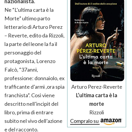
nazionalista.
Ne “L’ultima carta è la
Morte” ultimo parto
letterario di Arturo Perez
– Reverte, edito da Rizzoli,
la parte del leone la fa il
personaggio del
protagonista, Lorenzo
Falcò, “37anni,
professione: donnaiolo, ex
Arturo Perez-Reverte
trafficante d’armi ,ora spia
L’ultima carta è la
franchista”. Così viene
morte
descritto nell’incipit del
Rizzoli
libro, prima di entrare
Compralo su
subito nel vivo dell’azione
e del racconto.