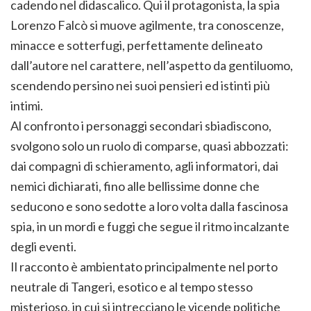
cadendo nel didascalico. Qui il protagonista, la spia
Lorenzo Falcò si muove agilmente, tra conoscenze,
minacce e sotterfugi, perfettamente delineato
dall’autore nel carattere, nell’aspetto da gentiluomo,
scendendo persino nei suoi pensieri ed istinti più
intimi.
Al confronto i personaggi secondari sbiadiscono,
svolgono solo un ruolo di comparse, quasi abbozzati:
dai compagni di schieramento, agli informatori, dai
nemici dichiarati, fino alle bellissime donne che
seducono e sono sedotte a loro volta dalla fascinosa
spia, in un mordi e fuggi che segue il ritmo incalzante
degli eventi.
Il racconto è ambientato principalmente nel porto
neutrale di Tangeri, esotico e al tempo stesso
misterioso, in cui si intrecciano le vicende politiche