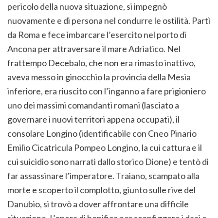
pericolo della nuova situazione, si impegnò
nuovamente e di persona nel condurre le ostilità. Partì
da Roma e fece imbarcare l’esercito nel porto di
Ancona per attraversare il mare Adriatico. Nel
frattempo Decebalo, che non era rimasto inattivo,
aveva messo in ginocchio la provincia della Mesia
inferiore, era riuscito con l’inganno a fare prigioniero
uno dei massimi comandanti romani (lasciato a
governare i nuovi territori appena occupati), il
consolare Longino (identificabile con Cneo Pinario
Emilio Cicatricula Pompeo Longino, la cui cattura e il
cui suicidio sono narrati dallo storico Dione) e tentò di
far assassinare l’imperatore. Traiano, scampato alla
morte e scoperto il complotto, giunto sulle rive del
Danubio, si trovò a dover affrontare una difficile
situazione. L’opera di bonifica per sconfiggere i daci e