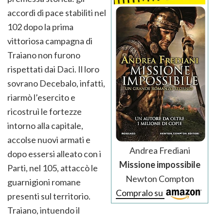
accordi di pace stabiliti nel
102 dopo la prima
vittoriosa campagna di
Traiano non furono
rispettati dai Daci. Il loro
sovrano Decebalo, infatti,
riarmò l’esercito e
ricostruì le fortezze
intorno alla capitale,
accolse nuovi armati e
Andrea Frediani
dopo essersi alleato con i
Missione impossibile
Parti, nel 105, attaccò le
Newton Compton
guarnigioni romane
Compralo su
presenti sul territorio.
Traiano, intuendo il