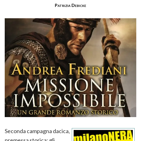
Patrizia Debicke
Seconda campagna dacica,
premessa storica: gli