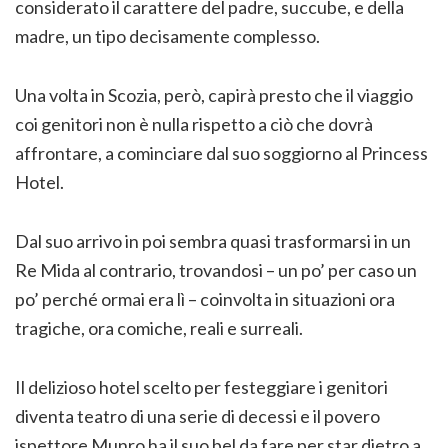
considerato il carattere del padre, succube, e della
madre, un tipo decisamente complesso.
Una volta in Scozia, però, capirà presto che il viaggio
coi genitori non è nulla rispetto a ciò che dovrà
affrontare, a cominciare dal suo soggiorno al Princess
Hotel.
Dal suo arrivo in poi sembra quasi trasformarsi in un
Re Mida al contrario, trovandosi – un po’ per caso un
po’ perché ormai era lì – coinvolta in situazioni ora
tragiche, ora comiche, reali e surreali.
Il delizioso hotel scelto per festeggiare i genitori
diventa teatro di una serie di decessi e il povero
ispettore Munro ha il suo bel da fare per star dietro a