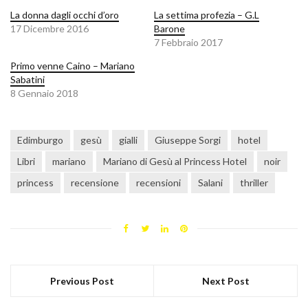
La donna dagli occhi d’oro
La settima profezia – G.L
17 Dicembre 2016
Barone
7 Febbraio 2017
Primo venne Caino – Mariano
Sabatini
8 Gennaio 2018
Edimburgo
gesù
gialli
Giuseppe Sorgi
hotel
Libri
mariano
Mariano di Gesù al Princess Hotel
noir
princess
recensione
recensioni
Salani
thriller
Previous Post
Next Post