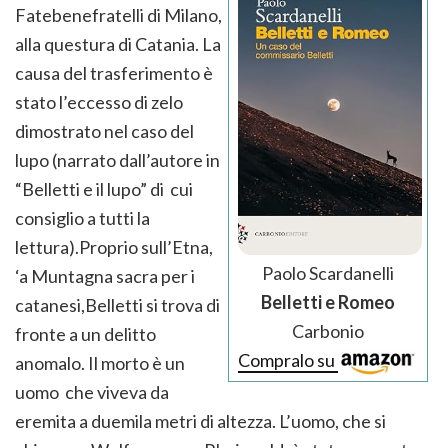
Fatebenefratelli di Milano,
alla questura di Catania. La
causa del trasferimento è
stato l’eccesso di zelo
dimostrato nel caso del
lupo (narrato dall’autore in
“Belletti e il lupo” di cui
consiglio a tutti la
lettura).Proprio sull’Etna,
Paolo Scardanelli
‘a Muntagna sacra per i
Belletti e Romeo
catanesi,Belletti si trova di
Carbonio
fronte a un delitto
Compralo su
anomalo. Il morto è un
uomo che viveva da
eremita a duemila metri di altezza. L’uomo, che si