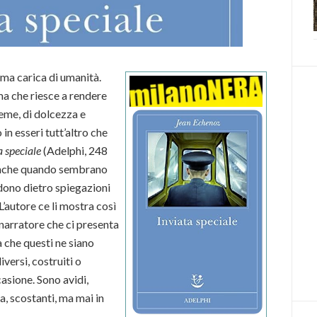
 ma carica di umanità.
ma che riesce a rendere
ieme, di dolcezza e
n esseri tutt’altro che
a speciale
(Adelphi, 248
à anche quando sembrano
ndono dietro spiegazioni
L’autore ce li mostra così
 narratore che ci presenta
a che questi ne siano
versi, costruiti o
asione. Sono avidi,
a, scostanti, ma mai in