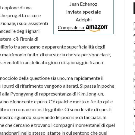
Jean Echenoz
il copione di una
Inviata speciale
 che progetta oscure
Adelphi
ionale, i suoi assistenti
Compralo su
ncesi, e degli ignari
stera, c’è l’ironia di
uilibrio tra sarcasmo e apparente superficialità degli
n matrimonio finito, di una storia che sta per sbocciare,
nserendoli in un delicato gioco di spionaggio franco-
l nocciolo della questione sia uno, ma rapidamente il
i punti di riferimento vengono alterati. Si passa in poche
ini alla Pyongyang di rappresentanza di Kim Jong-un.
uno è innocente e puro. C’è qualche morto o ferito qui e
libro un romanzo così leggibile. Ci sono le vite di questi
 nostro sguardo, superando le ipocrisie di facciata. In
rsone che cercano e trovano i compagni momentanei di quel
andonarli nello stesso istante in cui sentono che quel