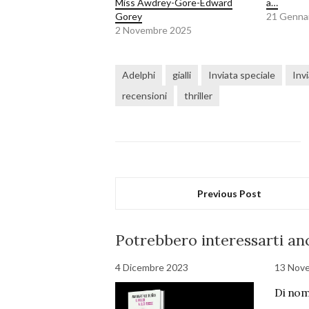
Miss Awdrey-Gore-Edward
a…
Gorey
21 Genna
2 Novembre 2025
Adelphi
gialli
Inviata speciale
Inv
recensioni
thriller
Previous Post
Potrebbero interessarti anc
4 Dicembre 2023
13 Nov
Di nom