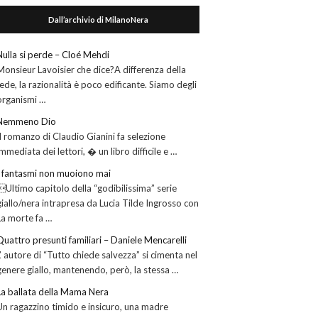
Dall’archivio di MilanoNera
Nulla si perde – Cloé Mehdi
Monsieur Lavoisier che dice?A differenza della
fede, la razionalità è poco edificante. Siamo degli
organismi …
Nemmeno Dio
Il romanzo di Claudio Gianini fa selezione
immediata dei lettori, � un libro difficile e …
I fantasmi non muoiono mai
Ultimo capitolo della “godibilissima” serie
giallo/nera intrapresa da Lucia Tilde Ingrosso con
La morte fa …
Quattro presunti familiari – Daniele Mencarelli
L’ autore di “Tutto chiede salvezza” si cimenta nel
genere giallo, mantenendo, però, la stessa …
La ballata della Mama Nera
Un ragazzino timido e insicuro, una madre