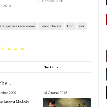
25 Gennaio 2010
io 2010
iata speciale recensione
Jean Echenoz
Libri
noir
Next Post
he...
embre 2009
18 Giugno 2016
e faceva Michele