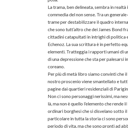
La trama, ben delineata, sembra in realtà 
commedia del non sense. Tra un generale
trame per destabilizzare il quadro internaz
che sono tutt’altro che dei James Bond fra
cittadini catapultati in intrighi di politica e
Echenoz. La sua scrittura è in perfetto eq
elementi. Tratteggia i rapporti umani di u
di una depressione che sta per palesarsi i
coreano.
Per più di metà libro siamo convinti che i
nostro proscenio viene smantellato e tutti 
pagine dai quartieri residenziali di Parig
Non ci sono personaggi nerissimi, ma ness
là, ma non è quello l’elemento che rende il 
ordinari borghesi che si disvelano sotto il
particolare in tutta la storia ci sono pe
periodo di vita, ma che sono pronti ad abb