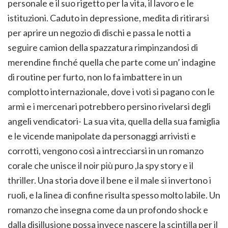
personale e il suo rigetto per la vita, il lavoro e le
istituzioni. Caduto in depressione, medita di ritirarsi
per aprire un negozio di dischi e passa le notti a
seguire camion della spazzatura rimpinzandosi di
merendine finché quella che parte come un’ indagine
di routine per furto, non lo fa imbattere in un
complotto internazionale, dove i voti si pagano con le
armi e i mercenari potrebbero persino rivelarsi degli
angeli vendicatori- La sua vita, quella della sua famiglia
e le vicende manipolate da personaggi arrivisti e
corrotti, vengono così a intrecciarsi in un romanzo
corale che unisce il noir più puro ,la spy story e il
thriller. Una storia dove il bene e il male si invertono i
ruoli, e la linea di confine risulta spesso molto labile. Un
romanzo che insegna come da un profondo shock e
dalla disillusione possa invece nascere la scintilla per il