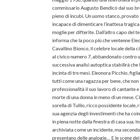
commissario Augusto Bendicò dal suo br
pieno di incubi. Un uomo stanco, provat
incapace di dimenticare l’inattesa tragica
moglie per difterite. Dall’altro capo del t
informa che la poco più che ventenne Eleon
Cavallino Bionco, il celebre locale della c
al civico numero 7, abbandonato contro un
successiva analisi autoptica stabilirà che 
incinta di tre mesi. Eleonora Picchio, figli
tutti come una ragazza per bene, che non 
professionalità il suo lavoro di cantante 
morte di una donna in meno di un mese. Ci
sorella di Tullio, ricco possidente locale,
sua agenzia degli investimenti che ha coi
in piena notte dalla finestra di casa sua
archiviata come un incidente, ma secondo B
presentano delle analogie… E le scene dei 