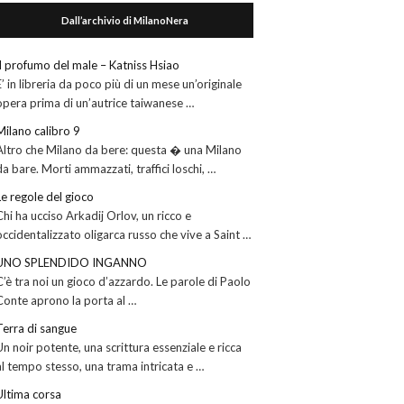
Dall’archivio di MilanoNera
Il profumo del male – Katniss Hsiao
E’ in libreria da poco più di un mese un’originale
opera prima di un’autrice taiwanese …
Milano calibro 9
Altro che Milano da bere: questa � una Milano
da bare. Morti ammazzati, traffici loschi, …
Le regole del gioco
Chi ha ucciso Arkadij Orlov, un ricco e
occidentalizzato oligarca russo che vive a Saint …
UNO SPLENDIDO INGANNO
C’è tra noi un gioco d’azzardo. Le parole di Paolo
Conte aprono la porta al …
Terra di sangue
Un noir potente, una scrittura essenziale e ricca
al tempo stesso, una trama intricata e …
Ultima corsa