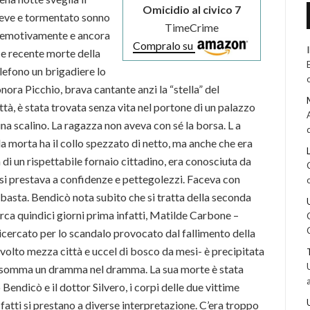
Omicidio al civico 7
eve e tormentato sonno
TimeCrime
o emotivamente e ancora
Compralo su
 e recente morte della
elefono un brigadiere lo
ora Picchio, brava cantante anzi la “stella” del
ittà, è stata trovata senza vita nel portone di un palazzo
a scalino. La ragazza non aveva con sé la borsa. L a
la morta ha il collo spezzato di netto, ma anche che era
a di un rispettabile fornaio cittadino, era conosciuta da
si prestava a confidenze e pettegolezzi. Faceva con
e basta. Bendicò nota subito che si tratta della seconda
rca quindici giorni prima infatti, Matilde Carbone –
 ricercato per lo scandalo provocato dal fallimento della
nvolto mezza città e uccel di bosco da mesi- è precipitata
. Insomma un dramma nel dramma. La sua morte è stata
endicò e il dottor Silvero, i corpi delle due vittime
fatti si prestano a diverse interpretazione. C’era troppo