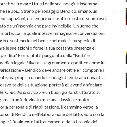
vorrebbe trovare i frutti delle sue indagini: insomma
Anche se poi… Strano personaggio Bendicò, umano, un
eoccupazioni, da sempre un carattere ostico, scontroso,
ato da un’insonnia che pare invincibile. Un uomo che
e morta, con la quale intesse immaginarie conversazioni.
rlo e sostenerlo nel bene e nel male. Una specie di
e le sue azioni o forse la sua costante presenza è il
erdita? E ora, infatti pungolato dalla “Betti” e
 medico legale Silvera – segretamente apolitico come lui,
evaricazione – Bendicò deve andare oltre e ricomporre i
ente, ma proprio quando le indagini sembrano davanti a
i svolta della situazione, porterà gli eventi a sfociare
le.
Omicidio al civico 7
è un buon giallo, strutturato su
gama in un indovinato mix: una classica e molto
oria personale di riabilitazione. Il cammino verso la
rcorso di Bendicò nell’elaborazione del lutto. Solo con la
ngerà finalmente l’affrancamento dalla tirannia dei