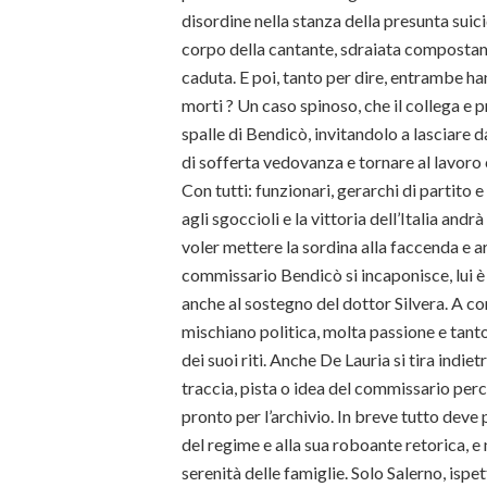
disordine nella stanza della presunta suic
corpo della cantante, sdraiata compostame
caduta. E poi, tanto per dire, entrambe han
morti ? Un caso spinoso, che il collega e 
spalle di Bendicò, invitandolo a lasciare da
di sofferta vedovanza e tornare al lavoro 
Con tutti: funzionari, gerarchi di partito 
agli sgoccioli e la vittoria dell’Italia an
voler mettere la sordina alla faccenda e ar
commissario Bendicò si incaponisce, lui è 
anche al sostegno del dottor Silvera. A co
mischiano politica, molta passione e tant
dei suoi riti. Anche De Lauria si tira indi
traccia, pista o idea del commissario perc
pronto per l’archivio. In breve tutto deve 
del regime e alla sua roboante retorica, e
serenità delle famiglie. Solo Salerno, isp