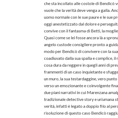
che sta incollato alle costole di Bendicò 
vuole che la verità deve venga a galla. 
uomo normale con le sue paure e le sue pr
oggi anestetizzato dal dolore e perseguit
convive con il fantasma di Betti, la mogli
Quasi come se lei fosse ancora là a sprona
angelo custode consigliere pronto a guidar
modo per Bendicò di convivere con la sua p
coadiuvato dalla sua spalla e complice, il
cosa dura da reggere in quegli anni di pr
frammenti di un caso inquietante e sfugg
un muro, la sua testardaggine, vero punto d
verso un emozionante e coinvolgente fina
due piani narrativi in cui Marenzana amal
tradizionale detective story e un’umana st
verità, infatti è legato a doppio filo al pe
risoluzione di questo caso Bendicò raggiu