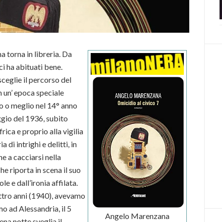
torna in libreria. Da
 ci ha abituati bene.
ceglie il percorso del
n un’ epoca speciale
io o meglio nel 14° anno
aggio del 1936, subito
rica e proprio alla vigilia
di intrighi e delitti, in
e a cacciarsi nella
e riporta in scena il suo
 e dall’ironia affilata.
attro anni (1940), avevamo
o ad Alessandria, il 5
Angelo Marenzana
na notte sveglia il