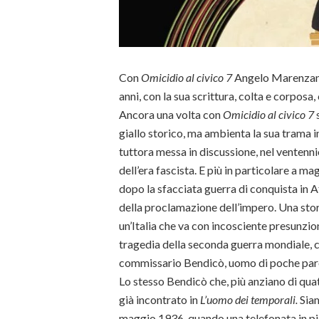
Con
Omicidio al civico 7
Angelo Marenzana 
anni, con la sua scrittura, colta e corposa,
Ancora una volta con
Omicidio al civico 7
s
giallo storico, ma ambienta la sua trama i
tuttora messa in discussione, nel ventenn
dell’era fascista. E più in particolare a m
dopo la sfacciata guerra di conquista in Af
della proclamazione dell’impero. Una storia 
un’Italia che va con incosciente presunzion
tragedia della seconda guerra mondiale, ch
commissario Bendicò, uomo di poche parole
Lo stesso Bendicò che, più anziano di qu
già incontrato in
L’uomo dei temporali.
Siam
maggio 1936, quando una telefonata in pie