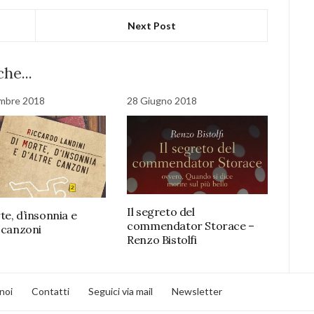
Next Post
he...
mbre 2018
28 Giugno 2018
Il segreto del
te, d’insonnia e
commendator Storace –
e canzoni
Renzo Bistolfi
noi
Contatti
Seguici via mail
Newsletter