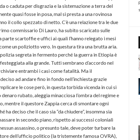
ida o caduta per disgrazia e la sistemazione a terra del
nte quasi fosse in posa, mal si presta a una rovinosa
no il collo spezzato di netto. C’è una relazione tra le due
primo commissario Di Lauro, ha subito scaricato sulle
 parte scartoffie e uffici ai quali l’hanno relegato i mesi
come un poliziotto vero. In questura tira una brutta aria.
e polizia segreta in fermento perché la guerra in Etiopia è
drà festeggiata alla grande. Tutti sembrano d’accordo nel
chiviare entrambi i casi come fatalità. Ma il
deciso ad andare fino in fondo nell’inchiesta grazie
mplicare le cose però, in questa torbida vicenda in cui si
o denaro rubato, aleggia minacciosa l’ombra del regime e
etro, mentre il questore Zappia cerca di smontare ogni
hé ha deciso che il caso sia “da chiudere”, insomma sia
passare in secondo piano, rispetto ai successi coloniali
 nessun assassino, o presunto tale, deve poter turbare la
ettore dell’ufficio politico (la tristemente famosa OVRA),