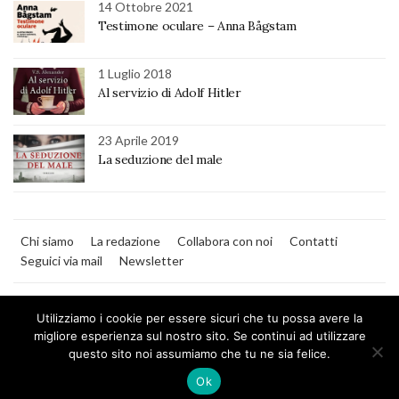
14 Ottobre 2021
Testimone oculare – Anna Bågstam
1 Luglio 2018
Al servizio di Adolf Hitler
23 Aprile 2019
La seduzione del male
Chi siamo
La redazione
Collabora con noi
Contatti
Seguici via mail
Newsletter
Utilizziamo i cookie per essere sicuri che tu possa avere la
migliore esperienza sul nostro sito. Se continui ad utilizzare
questo sito noi assumiamo che tu ne sia felice.
MilanoNera
Ok