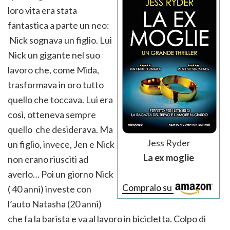
loro vita era stata
fantastica a parte un neo:
Nick sognava un figlio. Lui
Nick un gigante nel suo
lavoro che, come Mida,
trasformava in oro tutto
quello che toccava. Lui era
così, otteneva sempre
quello che desiderava. Ma
Jess Ryder
un figlio, invece, Jen e Nick
La ex moglie
non erano riusciti ad
averlo… Poi un giorno Nick
Compralo su
( 40 anni) investe con
l’auto Natasha (20 anni)
che fa la barista e va al lavoro in bicicletta. Colpo di