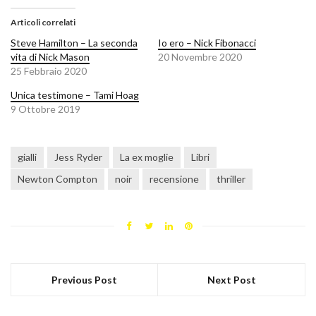
Articoli correlati
Steve Hamilton – La seconda
Io ero – Nick Fibonacci
vita di Nick Mason
20 Novembre 2020
25 Febbraio 2020
Unica testimone – Tami Hoag
9 Ottobre 2019
gialli
Jess Ryder
La ex moglie
Libri
Newton Compton
noir
recensione
thriller
Previous Post
Next Post