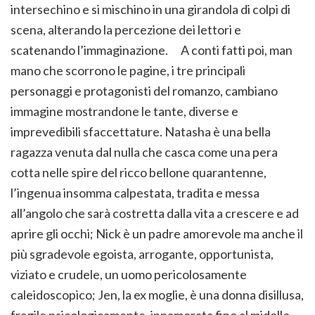
intersechino e si mischino in una girandola di colpi di
scena, alterando la percezione dei lettori e
scatenando l’immaginazione. A conti fatti poi, man
mano che scorrono le pagine, i tre principali
personaggi e protagonisti del romanzo, cambiano
immagine mostrandone le tante, diverse e
imprevedibili sfaccettature. Natasha è una bella
ragazza venuta dal nulla che casca come una pera
cotta nelle spire del ricco bellone quarantenne,
l’ingenua insomma calpestata, tradita e messa
all’angolo che sarà costretta dalla vita a crescere e ad
aprire gli occhi; Nick è un padre amorevole ma anche il
più sgradevole egoista, arrogante, opportunista,
viziato e crudele, un uomo pericolosamente
caleidoscopico; Jen, la ex moglie, è una donna disillusa,
fragile psicologicamente, innamorata fino al midollo,