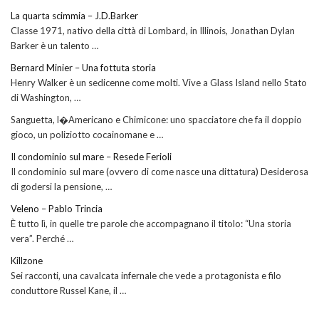
La quarta scimmia – J.D.Barker
Classe 1971, nativo della città di Lombard, in Illinois, Jonathan Dylan
Barker è un talento …
Bernard Minier – Una fottuta storia
Henry Walker è un sedicenne come molti. Vive a Glass Island nello Stato
di Washington, …
Sanguetta, l�Americano e Chimicone: uno spacciatore che fa il doppio
gioco, un poliziotto cocainomane e …
Il condominio sul mare – Resede Ferioli
Il condominio sul mare (ovvero di come nasce una dittatura) Desiderosa
di godersi la pensione, …
Veleno – Pablo Trincia
È tutto lì, in quelle tre parole che accompagnano il titolo: “Una storia
vera”. Perché …
Killzone
Sei racconti, una cavalcata infernale che vede a protagonista e filo
conduttore Russel Kane, il …