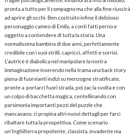
pronta a tutto per il compagno ma che alla fine riuscirà
ad aprire gli occhi. Ben costruito infine il delizioso
personaggio cameo di Emily, a conti fatti perno e
oggetto a contendere di tutta la storia. Una
normalissima bambina di due anni, perfettamente
credibile con i suoi strilli, capricci, affetti e sorrisi.
L’autrice è diabolica nel manipolare la nostra
immaginazione inserendo nella trama una back story
piena di fuorvianti indizi su menzogne stratificate,
pronte a portarci fuori strada, poi zac la svolta e con
un colpo di bacchetta magica, centellinando con
parsimonia importanti pezzi del puzzle che
mancavano, ci propina altri nuovi dettagli per farci
ribaltare tutta la prospettiva. Come scenario
un’Inghilterra prepotente, classista, invadente ma