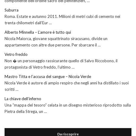
componente dell’ordine sacro dei penitenzieri, …
Suburra
Roma. Estate e autunno 2011. Milioni di metri cubi di cemento nei
trenta chilometri dall’Eur …
Alberto Minnella – L’amore è tutto qui
Nicola Maiorca, giovane squattrinato siracusano, divide un
appartamento con altre due persone. Per sbarcare il …
Vetro freddo
Non � un personaggio rassicurante quello di Salvo Riccobono, il
protagonista di Vetro freddo, l’ultimo …
Mastro Titta e l’accusa del sangue – Nicola Verde
Nicola Verde è autore di ampio respiro che negli anni ha distillato i suoi
scritti …
La chiave dell’inferno
Una “mappa del tesoro” celata in un disegno misterioso riprodotto sulla
Pietra della Strega, un …
Da riscoprire