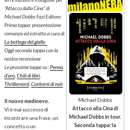
“Attacco dalla Cina” di
Michael Dobbs Fazi Editore
Prima tappa: presentazione
romanzo ed estratto a cura di
La bottega del giallo
Oggi seconda tappa con la
nostra recensione
Le prossime tappe su :
Penna
d’oro
,
Chili di libri
,
Thrillernord
,
Contorni di noir
Michael Dobbs
Il nuovo medioevo.
Attacco alla Cina di
Vi è mai successo di
Michael Dobbs in tour.
incontrare una frase, un
Seconda tappa: la
concetto o un