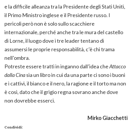
e la difficile alleanza tra la Presidente degli Stati Uniti,
il Primo Ministro inglese e il Presidente russo. I
pericoli però non è solo sullo scacchiere
internazionale, perché anche tra le mura del castello
di Lorne, il luogo dove i tre leader tentano di
assumersi le proprie responsabilità, c’è chi trama
nell’ombra.
Potreste essere tratti in inganno dall’idea che
Attacco
dalla Cina
sia un libro in cui da una parte ci sono i buoni
e i cattivi, il bianco e il nero, la ragione e il torto ma non
è così, dato che il grigio regna sovrano anche dove
non dovrebbe esserci.
Mirko Giacchetti
Condividi: