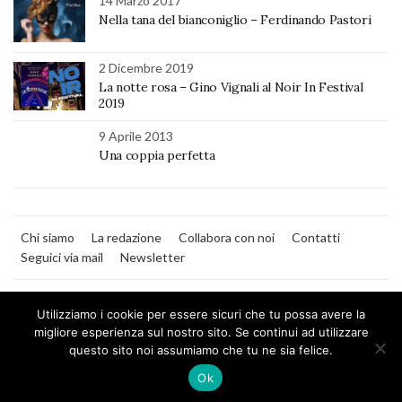
14 Marzo 2017
Nella tana del bianconiglio – Ferdinando Pastori
2 Dicembre 2019
La notte rosa – Gino Vignali al Noir In Festival
2019
9 Aprile 2013
Una coppia perfetta
Chi siamo
La redazione
Collabora con noi
Contatti
Seguici via mail
Newsletter
Utilizziamo i cookie per essere sicuri che tu possa avere la
migliore esperienza sul nostro sito. Se continui ad utilizzare
questo sito noi assumiamo che tu ne sia felice.
MilanoNera
Ok