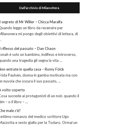
Dall’archivio di MilanoNera
Il segreto di Mr Willer – Chicca Maralfa
Quando leggo un libro da recensire per
Milanonera mi pongo degli obiettivi di lettura, di
…
Il riflesso del passato – Dan Chaon
Jonah è solo un bambino, indifeso e introverso,
quando una tragedia gli segna la vita …
Non entrate in quella casa – Romy Fölck
Frida Paulsen, donna in gamba motivata ma con
un nuvola che oscura il suo passato, …
A volto coperto
Cosa succede ai protagonisti di un noir, quando il
film – o il libro – …
Che male c’è?
Settimo romanzo del medico scrittore Ugo
Mazzotta e sesto giallo per la Todaro. Ormai un