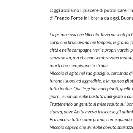
Oggi abbiamo il piacere di pubblicare l’
di
Franco Forte
in libreria da oggi. Buona
La prima cosa che Niccolò Taverna sentì fu l’
corpi che bruciavano nei fopponi, le grandi 
città e nelle campagne, veri e propri varchi 
senza sosta, ma che non sembravano mai suffi
morti che riempivano le strade.
Niccolò si agitò nel suo giaciglio, cercando d
furono i suoni ad aggredirlo, e la nausea gli 
tutto inutile. Quelle grida, quei pianti, que
giorni, e non sarebbe bastato quel gesto a can
Trattenendo un gemito si mise seduto sul bordo
stanza, dove Anita aveva trascorso gli ultimi
Era ancora tutto come prima, come quando i 
Niccolò sapeva che avrebbe dovuto sbarazzarsi