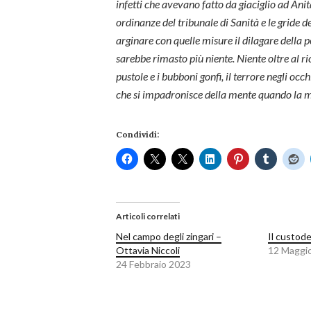
infetti che avevano fatto da giaciglio ad An
ordinanze del tribunale di Sanità e le gride 
arginare con quelle misure il dilagare della p
sarebbe rimasto più niente. Niente oltre al ri
pustole e i bubboni gonfi, il terrore negli occhi
che si impadronisce della mente quando la mor
Condividi:
Articoli correlati
Nel campo degli zingari –
Il custod
Ottavia Niccoli
12 Maggi
24 Febbraio 2023