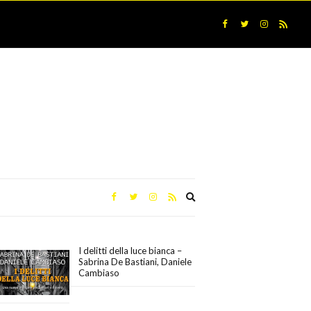
Expand
search
form
I delitti della luce bianca –
Sabrina De Bastiani, Daniele
Cambiaso