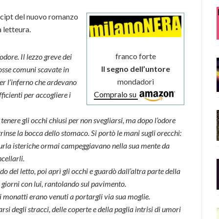
incipt del nuovo romanzo
 letteura.
franco forte
odore. Il lezzo greve dei
Il segno dell’untore
fosse comuni scavate in
mondadori
per l’inferno che ardevano
Compralo su
cienti per accogliere i
i tenere gli occhi chiusi per non svegliarsi, ma dopo l’odore
strinse la bocca dello stomaco. Si portò le mani sugli orecchi:
lle urla isteriche ormai campeggiavano nella sua mente da
cellarli.
 del letto, poi aprì gli occhi e guardò dall’altra parte della
 giorni con lui, rantolando sul pavimento.
monatti erano venuti a portargli via sua moglie.
 degli stracci, delle coperte e della paglia intrisi di umori