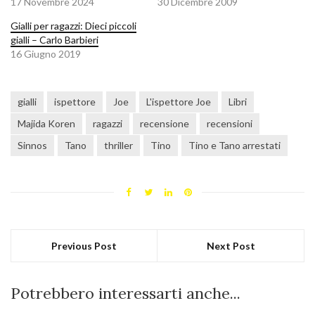
17 Novembre 2024
30 Dicembre 2009
Gialli per ragazzi: Dieci piccoli
gialli – Carlo Barbieri
16 Giugno 2019
gialli
ispettore
Joe
L'ispettore Joe
Libri
Majida Koren
ragazzi
recensione
recensioni
Sinnos
Tano
thriller
Tino
Tino e Tano arrestati
Previous Post
Next Post
Potrebbero interessarti anche...