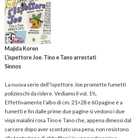
Majida Koren
L’ispettore Joe. Tino e Tano arrestati
Sinnos
La nuova serie dell’Ispettore Joe promette fumetti
polizieschi da ridere. Vediamo il vol. 1½.
Effettivamente l’albo di cm. 21×28 e 60 pagine è a
fumetti e fin dalle prime due pagine si vedono i due
vispi maialini rosa Tino e Tano che, appena dimessi dal
carcere dopo aver scontato una pena, non resistono
alla tentazione di abbuffarsi in una pasticceria e