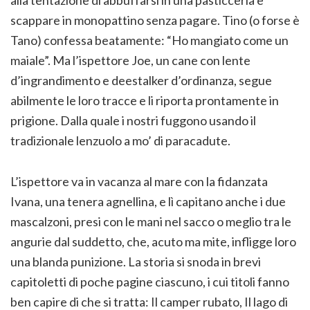
scappare in monopattino senza pagare. Tino (o forse è
Tano) confessa beatamente: “Ho mangiato come un
maiale”. Ma l’ispettore Joe, un cane con lente
d’ingrandimento e deestalker d’ordinanza, segue
abilmente le loro tracce e li riporta prontamente in
prigione. Dalla quale i nostri fuggono usando il
tradizionale lenzuolo a mo’ di paracadute.
L’ispettore va in vacanza al mare con la fidanzata
Ivana, una tenera agnellina, e lì capitano anche i due
mascalzoni, presi con le mani nel sacco o meglio tra le
angurie dal suddetto, che, acuto ma mite, infligge loro
una blanda punizione. La storia si snoda in brevi
capitoletti di poche pagine ciascuno, i cui titoli fanno
ben capire di che si tratta: Il camper rubato, Il lago di