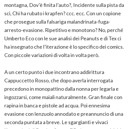
montagna, Dov’è finita l’auto?, Incidente sulla pista da
sci, Chi ha rubato i krapfen? ccc. ecc. Con un copione
che prosegue sulla falsariga malandrinata-fuga-
arresto-evasione. Ripetitivo e monotono? No, perché
Umberto Eco con le sue analisi dei Peanuts e di Tex ci
ha insegnato che l’iterazione è lo specifico dei comics.
Con piccole variazioni di volta in volta però.
A un certo punto i due incontrano addirittura
Cappuccetto Rosso, che dopo averla interrogata
precedono in monopattino dalla nonna per legarla e
ingozzarsi, come maiali naturalmente. Gran finale con
rapina in banca e pistole ad acqua. Poi ennesima
evasione con lenzuolo annodato e preannuncio di una
seconda puntata a breve. Le sgargianti e vivaci