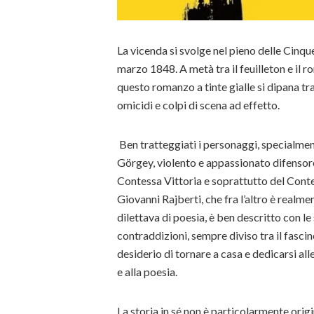
La vicenda si svolge nel pieno delle Cinqu
marzo 1848. A metà tra il feuilleton e il 
questo romanzo a tinte gialle si dipana tra
omicidi e colpi di scena ad effetto.
Ben tratteggiati i personaggi, specialmen
Görgey, violento e appassionato difensor
Contessa Vittoria e soprattutto del Conte 
Giovanni Rajberti, che fra l’altro è realme
dilettava di poesia, è ben descritto con le
contraddizioni, sempre diviso tra il fascino
desiderio di tornare a casa e dedicarsi al
e alla poesia.
La storia in sé non è particolarmente orig