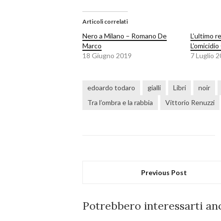
Articoli correlati
Nero a Milano – Romano De
L’ultimo r
Marco
L’omicidi
18 Giugno 2019
7 Luglio 
edoardo todaro
gialli
Libri
noir
Tra l’ombra e la rabbia
Vittorio Renuzzi
Previous Post
Potrebbero interessarti anc