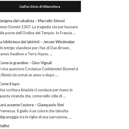
Dall’archivio di MilanoNera
L’enigma del cabalista – Marcello Simoni
Anno Domini 1307. La tragedia sta per bussare
alle porte dell’Ordine del Tempio. In Francia …
La biblioteca dei labirinti – Jeroen Windmeijer
Un intrigo olandese per i fan di Dan Brown ,
James Swallow e Terry Hayes. …
Come la grandine – Gino Vignali
Il vice questore Costanza Confalonieri Bonnet è
a Rimini da ormai un anno e dopo …
Come il lupo
Una scrittura limpida ci conduce per mano in
questa vicenda che, come nello stile di …
Sarà assente l’autore – Giampaolo Simi
Premessa. Il giallo è un colore che talvolta
filigraneggia tra le righe di una narrazione, …
Delfini