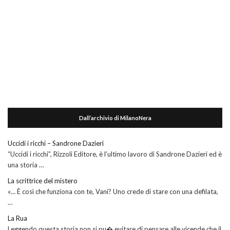
Dall’archivio di MilanoNera
Uccidi i ricchi – Sandrone Dazieri
“Uccidi i ricchi”, Rizzoli Editore, è l’ultimo lavoro di Sandrone Dazieri ed è
una storia …
La scrittrice del mistero
«… È così che funziona con te, Vani? Uno crede di stare con una defilata,
…
La Rua
Leggendo questa storia non si pu� evitare di pensare alle vicende che il