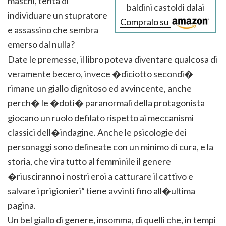
maschi, tenta di
baldini castoldi dalai
individuare un stupratore
Compralo su
e assassino che sembra
emerso dal nulla?
Date le premesse, il libro poteva diventare qualcosa di
veramente becero, invece �diciotto secondi�
rimane un giallo dignitoso ed avvincente, anche
perch� le �doti� paranormali della protagonista
giocano un ruolo defilato rispetto ai meccanismi
classici dell�indagine. Anche le psicologie dei
personaggi sono delineate con un minimo di cura, e la
storia, che vira tutto al femminile il genere
�riusciranno i nostri eroi a catturare il cattivo e
salvare i prigionieri” tiene avvinti fino all�ultima
pagina.
Un bel giallo di genere, insomma, di quelli che, in tempi