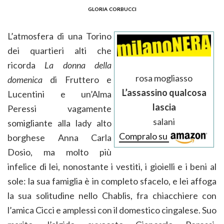
gloria corbucci
L’atmosfera di una Torino
dei quartieri alti che
ricorda
La donna della
rosa mogliasso
domenica
di Fruttero e
L’assassino qualcosa
Lucentini e un’Alma
lascia
Peressi vagamente
salani
somigliante alla lady alto
Compralo su
borghese Anna Carla
Dosio, ma molto più
infelice di lei, nonostante i vestiti, i gioielli e i beni al
sole: la sua famiglia è in completo sfacelo, e lei affoga
la sua solitudine nello Chablis, fra chiacchiere con
l’amica Cicci e amplessi con il domestico cingalese. Suo