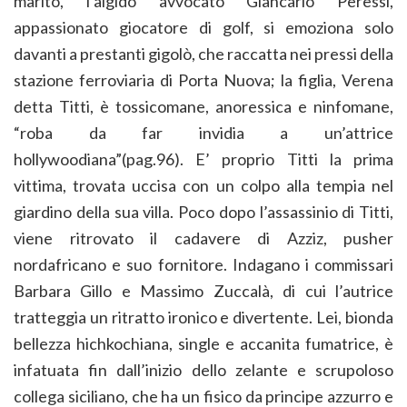
marito, l’algido avvocato Giancarlo Peressi,
appassionato giocatore di golf, si emoziona solo
davanti a prestanti gigolò, che raccatta nei pressi della
stazione ferroviaria di Porta Nuova; la figlia, Verena
detta Titti, è tossicomane, anoressica e ninfomane,
“roba da far invidia a un’attrice
hollywoodiana”(pag.96). E’ proprio Titti la prima
vittima, trovata uccisa con un colpo alla tempia nel
giardino della sua villa. Poco dopo l’assassinio di Titti,
viene ritrovato il cadavere di Azziz, pusher
nordafricano e suo fornitore. Indagano i commissari
Barbara Gillo e Massimo Zuccalà, di cui l’autrice
tratteggia un ritratto ironico e divertente. Lei, bionda
bellezza hichkochiana, single e accanita fumatrice, è
infatuata fin dall’inizio dello zelante e scrupoloso
collega siciliano, che ha un fisico da principe azzurro e