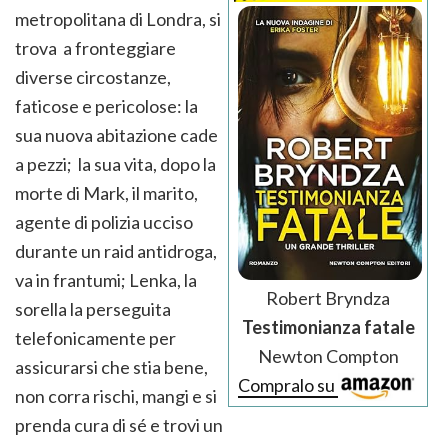
metropolitana di Londra, si
trova a fronteggiare
diverse circostanze,
faticose e pericolose: la
sua nuova abitazione cade
a pezzi; la sua vita, dopo la
morte di Mark, il marito,
agente di polizia ucciso
durante un raid antidroga,
va in frantumi; Lenka, la
Robert Bryndza
sorella la perseguita
Testimonianza fatale
telefonicamente per
Newton Compton
assicurarsi che stia bene,
Compralo su
non corra rischi, mangi e si
prenda cura di sé e trovi un