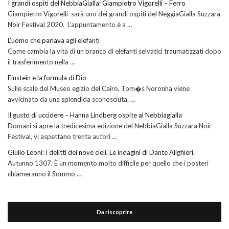
I grandi ospiti del NebbiaGialla: Giampietro Vigorelli – Ferro
Giampietro Vigorelli sarà uno dei grandi ospiti del NeggiaGialla Suzzara
Noir Festival 2020. L’appuntamento è a …
L’uomo che parlava agli elefanti
Come cambia la vita di un branco di elefanti selvatici traumatizzati dopo
il trasferimento nella …
Einstein e la formula di Dio
Sulle scale del Museo egizio del Cairo, Tom�s Noronha viene
avvicinato da una splendida sconosciuta. …
Il gusto di uccidere – Hanna Lindberg ospite al Nebbiagialla
Domani si apre la tredicesima edizione del NebbiaGialla Suzzara Noir
Festival, vi aspettano trenta autori …
Giulio Leoni: I delitti dei nove cieli. Le indagini di Dante Alighieri.
Autunno 1307. È un momento molto difficile per quello che i posteri
chiameranno il Sommo …
Da riscoprire