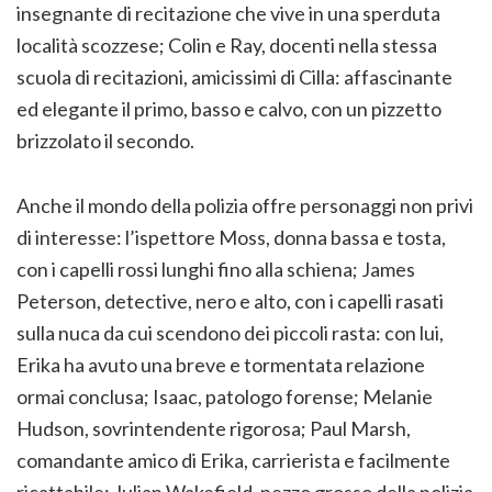
insegnante di recitazione che vive in una sperduta
località scozzese; Colin e Ray, docenti nella stessa
scuola di recitazioni, amicissimi di Cilla: affascinante
ed elegante il primo, basso e calvo, con un pizzetto
brizzolato il secondo.
Anche il mondo della polizia offre personaggi non privi
di interesse: l’ispettore Moss, donna bassa e tosta,
con i capelli rossi lunghi fino alla schiena; James
Peterson, detective, nero e alto, con i capelli rasati
sulla nuca da cui scendono dei piccoli rasta: con lui,
Erika ha avuto una breve e tormentata relazione
ormai conclusa; Isaac, patologo forense; Melanie
Hudson, sovrintendente rigorosa; Paul Marsh,
comandante amico di Erika, carrierista e facilmente
ricattabile; Julian Wakefield, pezzo grosso della polizia