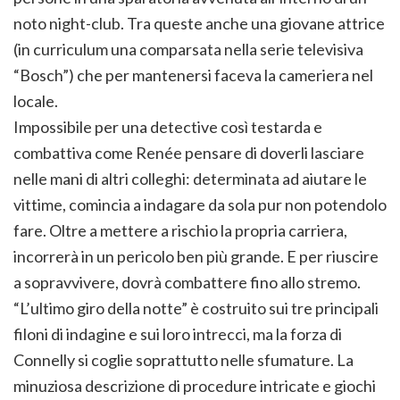
noto night-club. Tra queste anche una giovane attrice
(in curriculum una comparsata nella serie televisiva
“Bosch”) che per mantenersi faceva la cameriera nel
locale.
Impossibile per una detective così testarda e
combattiva come Renée pensare di doverli lasciare
nelle mani di altri colleghi: determinata ad aiutare le
vittime, comincia a indagare da sola pur non potendolo
fare. Oltre a mettere a rischio la propria carriera,
incorrerà in un pericolo ben più grande. E per riuscire
a sopravvivere, dovrà combattere fino allo stremo.
“L’ultimo giro della notte” è costruito sui tre principali
filoni di indagine e sui loro intrecci, ma la forza di
Connelly si coglie soprattutto nelle sfumature. La
minuziosa descrizione di procedure intricate e giochi