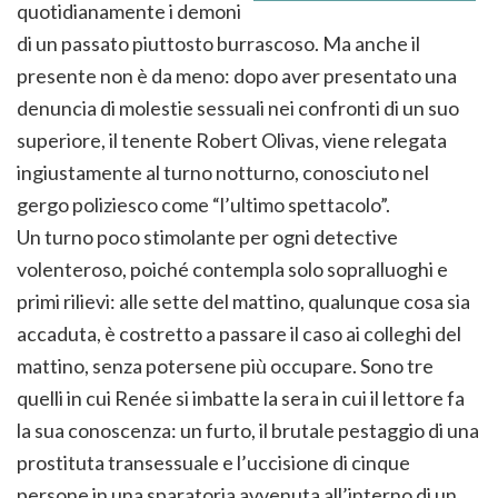
quotidianamente i demoni
di un passato piuttosto burrascoso. Ma anche il
presente non è da meno: dopo aver presentato una
denuncia di molestie sessuali nei confronti di un suo
superiore, il tenente Robert Olivas, viene relegata
ingiustamente al turno notturno, conosciuto nel
gergo poliziesco come “l’ultimo spettacolo”.
Un turno poco stimolante per ogni detective
volenteroso, poiché contempla solo sopralluoghi e
primi rilievi: alle sette del mattino, qualunque cosa sia
accaduta, è costretto a passare il caso ai colleghi del
mattino, senza potersene più occupare. Sono tre
quelli in cui Renée si imbatte la sera in cui il lettore fa
la sua conoscenza: un furto, il brutale pestaggio di una
prostituta transessuale e l’uccisione di cinque
persone in una sparatoria avvenuta all’interno di un