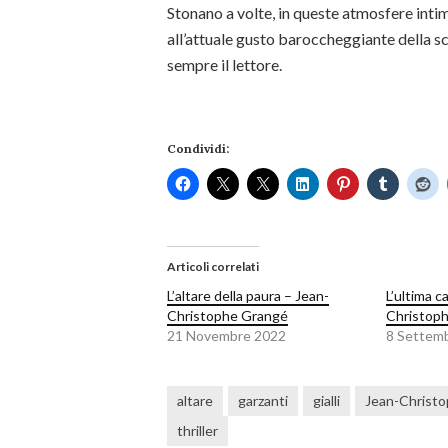
Stonano a volte, in queste atmosfere intim
all’attuale gusto baroccheggiante della s
sempre il lettore.
Condividi:
Articoli correlati
L’altare della paura – Jean-
L’ultima c
Christophe Grangé
Christop
21 Novembre 2022
8 Settem
altare
garzanti
gialli
Jean-Christ
thriller