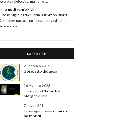
essere un detective, ma non e’ …
Il ritorno di Sunnie Night
Sunday Night, detta Sunnie, è un’ex poliziotta.
Dopo aver passato un’infanzia travagliata ed
essere stata …
Da riscoprire
2 Febbraio 2016
Il brevetto del geco
16 Agosto 2023
Omicidio a Chernobyl –
Morgan Audic
7 Luglio 2014
I romagnoli ammazzano al
mercoledì