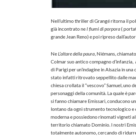
Nell’ultimo thriller di Grangé ritorna il p
già incontrato ne
I fiumi di
porpora
( porta
grande Jean Reno) e poi ripreso dall’auto
Ne
L’altare della paura
, Niémans, chiamato
Colmar suo antico compagno d’infanzia, a
di Parigi per un’indagine in Alsazia in una
stato infatti ritrovato seppellito dalle mac
chiesa crollata il “vescovo” Samuel, uno d
personaggi della comunità. La quale è pare
si fanno chiamare Emissari, conducono un
lontano da ogni strumento tecnologico e 
moderna e possiedono rinomati vigneti all
territorio chiamato Dominio. I nostri Emi
totalmente autonomo, cercando di ridurre 