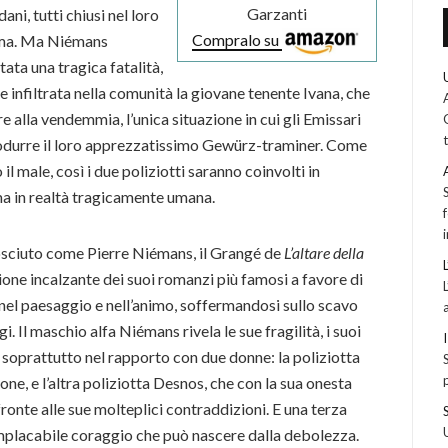
Garzanti
ni, tutti chiusi nel loro
Compralo su
orma. Ma Niémans
ata una tragica fatalità,
e infiltrata nella comunità la giovane tenente Ivana, che
 alla vendemmia, l’unica situazione in cui gli Emissari
rodurre il loro apprezzatissimo Gewürz-traminer. Come
l male, così i due poliziotti saranno coinvolti in
a in realtà tragicamente umana.
sciuto come Pierre Niémans, il Grangé de
L’altare della
sione incalzante dei suoi romanzi più famosi a favore di
 nel paesaggio e nell’animo, soffermandosi sullo scavo
i. Il maschio alfa Niémans rivela le sue fragilità, i suoi
, soprattutto nel rapporto con due donne: la poliziotta
lione, e l’altra poliziotta Desnos, che con la sua onesta
onte alle sue molteplici contraddizioni. E una terza
l’implacabile coraggio che può nascere dalla debolezza.