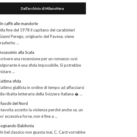
Dall’archivio di MilanoNera
Un caffè alle mandorle
Alla fine del 1978 il capitano dei carabinieri
Gianni Perego, originario del Pavese, viene
trasferito …
Assassinio alla Scala
Scrivere una recensione per un romanzo così
folgorante è una sfida impossibile. Si potrebbe
iniziare …
L’ultima sfida
L’ultimo giallista in ordine di tempo ad affacciarsi
alla ribalta letteraria della Svizzera Italiana � …
I fuochi del Nord
Stavolta accetto la violenza perché anche se, un
po’ eccessiva forse, non è fine a …
Sognando Babilonia
Un bel classico non guasta mai. C. Card vorrebbe