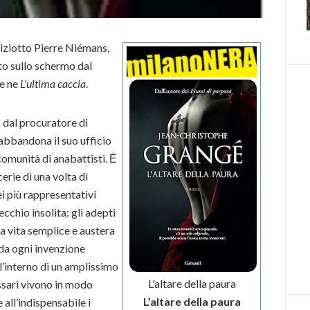
oliziotto Pierre Niémans,
to sullo schermo dal
re ne
L’ultima caccia
.
 dal procuratore di
bbandona il suo ufficio
 comunità di anabattisti. Ė
erie di una volta di
ei più rappresentativi
cchio insolita: gli adepti
a vita semplice e austera
da ogni invenzione
’interno di un amplissimo
L'altare della paura
ssari vivono in modo
L’altare della paura
all’indispensabile i