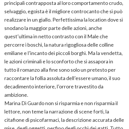
principali contrapposta al loro comportamento crudo,
selvaggio, egoista è il migliore controcanto che si può
realizzare in un giallo. Perfettissima la location dove si
snodano la maggior parte delle azioni, anche
quest’ultima in netto contrasto con il Male che
percorre i boschi, la natura rigogliosa delle colline
emiliane e l’incanto dei piccoli borghi. Ma la vendetta,
le azioni criminali e lo sconforto che si assapora in
tutto il romanzo alla fine sono solo un pretesto per
raccontare la follia assoluta dell’essere umano, il suo
decadimento interiore, l’orrore travestito da
ambizione.
Marina Di Guardo non si risparmia e non risparmia il
lettore, non teme la narrazione di scene forti, la
citafione di psicofarmaci, la descrizione accurata delle
mise, degli oggetti, perfino degli occhi dei gatti. Tutto